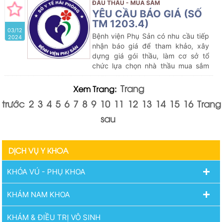
tế
của Bệnh viện Phụ Sản năm
ĐẤU THẦU - MUA SẮM
2024-2025
YÊU CẦU BÁO GIÁ (SỐ
TM 1203.4)
03/12
Bệnh viện Phụ Sản có nhu cầu tiếp
2024
nhận báo giá để tham khảo, xây
dựng giá gói thầu, làm cơ sở tổ
chức lựa chọn nhà thầu mua sắm
gói thầu dự kiến:
Mua sắm
Hoá chất
xét nghiệm
của Bệnh viện Phụ Sản
Trang
Xem Trang:
năm 2024-2025
trước
2
3
4
5
6
7
8
9
10
11
12
13
14
15
16
Trang
sau
DỊCH VỤ Y KHOA
KHÓA VÚ - PHỤ KHOA
KHÁM NAM KHOA
KHÁM & ĐIỀU TRỊ VÔ SINH