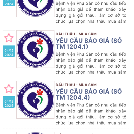
Bệnh viện Phụ Sản có nhu cầu tiếp
2024
nhận báo giá để tham khảo, xây
dựng giá gói thầu, làm cơ sở tổ
chức lựa chọn nhà thầu mua sắm
gói thầu dự kiến:
Mua sắm
Vật tư y
tế
của Bệnh viện Phụ Sản năm
ĐẤU THẦU - MUA SẮM
2024-2025
YÊU CẦU BÁO GIÁ (SỐ
TM 1204.1)
04/12
Bệnh viện Phụ Sản có nhu cầu tiếp
2024
nhận báo giá để tham khảo, xây
dựng giá gói thầu, làm cơ sở tổ
chức lựa chọn nhà thầu mua sắm
gói thầu dự kiến:
Mua sắm hóa
chất
của Bệnh viện Phụ Sản năm
ĐẤU THẦU - MUA SẮM
2024-2025
YÊU CẦU BÁO GIÁ (SỐ
TM 1204.4)
04/12
Bệnh viện Phụ Sản có nhu cầu tiếp
2024
nhận báo giá để tham khảo, xây
dựng giá gói thầu, làm cơ sở tổ
chức lựa chọn nhà thầu mua sắm
gói thầu dự kiến:
Mua sắm
Vật tư y