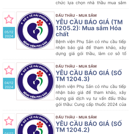
chức lựa chọn nhà thầu mua sắm
gói thầu dự kiến:
Mua sắm
Hóa chất
của Bệnh viện Phụ Sản năm 2025
ĐẤU THẦU - MUA SẮM
YÊU CẦU BÁO GIÁ (TM
1205.2): Mua sắm Hóa
05/12
chất
2024
Bệnh viện Phụ Sản có nhu cầu tiếp
nhận báo giá để tham khảo, xây
dựng giá gói thầu, làm cơ sở tổ
chức lựa chọn nhà thầu mua sắm
gói thầu dự kiến:
Mua sắm
Hóa
ĐẤU THẦU - MUA SẮM
chất
của Bệnh viện Phụ Sản năm
YÊU CẦU BÁO GIÁ (SỐ
2024-2025
TM 1204.3)
04/12
Bệnh viện Phụ Sản có nhu cầu tiếp
2024
nhận báo giá để tham khảo, xây
dựng giá dịch vụ tư vấn đấu thầu
gói thầu: Cung cấp thuốc 2024 của
Bệnh viện Phụ Sản (lần 8) (gồm 01
lô)
ĐẤU THẦU - MUA SẮM
YÊU CẦU BÁO GIÁ (SỐ
TM 1204.2)
04/12