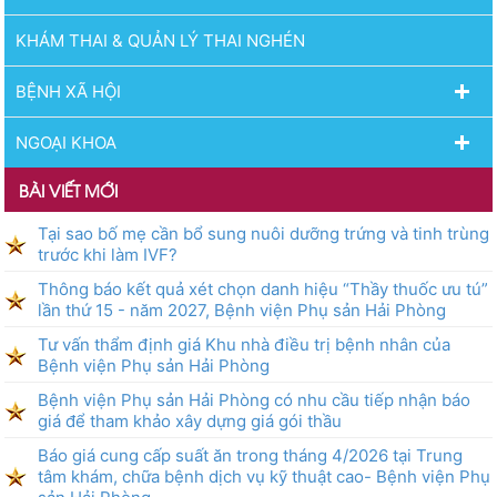
KHÁM THAI & QUẢN LÝ THAI NGHÉN
BỆNH XÃ HỘI
NGOẠI KHOA
BÀI VIẾT MỚI
Tại sao bố mẹ cần bổ sung nuôi dưỡng trứng và tinh trùng
trước khi làm IVF?
Thông báo kết quả xét chọn danh hiệu “Thầy thuốc ưu tú”
lần thứ 15 - năm 2027, Bệnh viện Phụ sản Hải Phòng
Tư vấn thẩm định giá Khu nhà điều trị bệnh nhân của
Bệnh viện Phụ sản Hải Phòng
Bệnh viện Phụ sản Hải Phòng có nhu cầu tiếp nhận báo
giá để tham khảo xây dựng giá gói thầu
Báo giá cung cấp suất ăn trong tháng 4/2026 tại Trung
tâm khám, chữa bệnh dịch vụ kỹ thuật cao- Bệnh viện Phụ