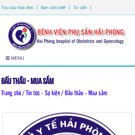
Tra cứu hóa đơn
|
Bạn cần biết
|
Tư vấn
|
Đăng ký khám sức khỏe
MENU
Đấu thầu - Mua sắm
Trang chủ
/ Tin tức - Sự kiện / Đấu thầu - Mua sắm