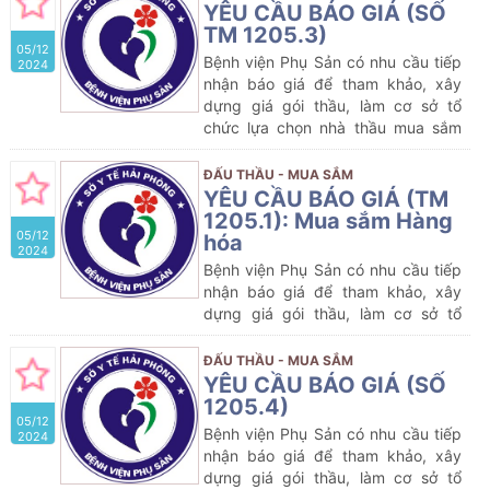
2025
YÊU CẦU BÁO GIÁ (SỐ
TM 1205.3)
05/12
Bệnh viện Phụ Sản có nhu cầu tiếp
2024
nhận báo giá để tham khảo, xây
dựng giá gói thầu, làm cơ sở tổ
chức lựa chọn nhà thầu mua sắm
gói thầu dự kiến:
Mua sắm Hóa
chất
của Bệnh viện Phụ Sản năm
ĐẤU THẦU - MUA SẮM
2024-2025
YÊU CẦU BÁO GIÁ (TM
1205.1): Mua sắm Hàng
05/12
hóa
2024
Bệnh viện Phụ Sản có nhu cầu tiếp
nhận báo giá để tham khảo, xây
dựng giá gói thầu, làm cơ sở tổ
chức lựa chọn nhà thầu mua sắm
gói thầu dự kiến:
Mua sắm Hàng
ĐẤU THẦU - MUA SẮM
hóa
của Bệnh viện Phụ Sản năm
YÊU CẦU BÁO GIÁ (SỐ
2024-2025
1205.4)
05/12
Bệnh viện Phụ Sản có nhu cầu tiếp
2024
nhận báo giá để tham khảo, xây
dựng giá gói thầu, làm cơ sở tổ