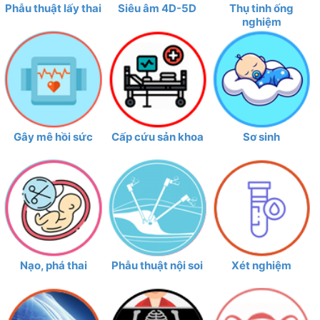
Phẫu thuật lấy thai
Siêu âm 4D-5D
Thụ tinh ống
nghiệm
Gây mê hồi sức
Cấp cứu sản khoa
Sơ sinh
Nạo, phá thai
Phẫu thuật nội soi
Xét nghiệm