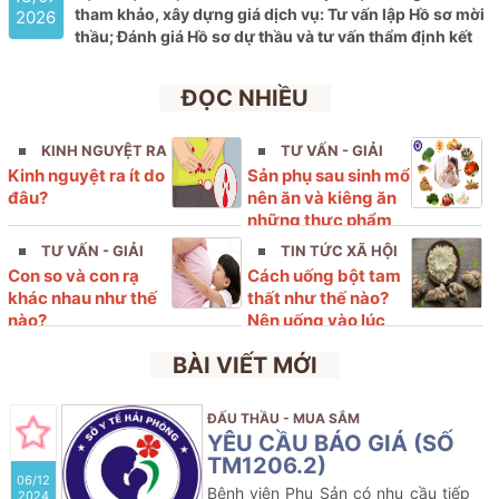
tham khảo, xây dựng giá dịch vụ: Tư vấn lập Hồ sơ mời
2026
thầu; Đánh giá Hồ sơ dự thầu và tư vấn
thẩm định kết
quả lựa chọn nhà thầu tham gia gói thầu: Mua sắm Vắc
xin thuộc kế hoạch lựa chọn nhà thầu cung cấp thuốc
ĐỌC NHIỀU
của Bệnh viện Phụ sản Hải Phòng năm 2026 (lần 9)
KINH NGUYỆT RA
TƯ VẤN - GIẢI
Kinh nguyệt ra ít do
Sản phụ sau sinh mổ
ÍT
ĐÁP
đâu?
nên ăn và kiêng ăn
những thực phẩm
nào?
TƯ VẤN - GIẢI
TIN TỨC XÃ HỘI
Con so và con rạ
Cách uống bột tam
ĐÁP
khác nhau như thế
thất như thế nào?
nào?
Nên uống vào lúc
nào?
BÀI VIẾT MỚI
ĐẤU THẦU - MUA SẮM
YÊU CẦU BÁO GIÁ (SỐ
TM1206.2)
06/12
Bệnh viện Phụ Sản có nhu cầu tiếp
2024