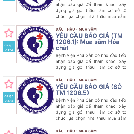
nhận báo giá để tham khảo, xây
dựng giá gói thầu, làm cơ sở tổ
chức lựa chọn nhà thầu mua sắm
gói thầu dự kiến:
Mua sắm Vật tư y
tế
của Bệnh viện Phụ Sản năm
ĐẤU THẦU - MUA SẮM
2024-2025
YÊU CẦU BÁO GIÁ (TM
1206.1): Mua sắm Hóa
06/12
chất
2024
Bệnh viện Phụ Sản có nhu cầu tiếp
nhận báo giá để tham khảo, xây
dựng giá gói thầu, làm cơ sở tổ
chức lựa chọn nhà thầu mua sắm
gói thầu dự kiến:
Mua sắm
Hóa
ĐẤU THẦU - MUA SẮM
chất
của Bệnh viện Phụ Sản năm
YÊU CẦU BÁO GIÁ (SỐ
2024-2025
TM 1206.5)
06/12
Bệnh viện Phụ Sản có nhu cầu tiếp
2024
nhận báo giá để tham khảo, xây
dựng giá gói thầu, làm cơ sở tổ
chức lựa chọn nhà thầu mua sắm
gói thầu dự kiến:
Mua sắm
Vật tư y
tế
của Bệnh viện Phụ Sản năm
ĐẤU THẦU - MUA SẮM