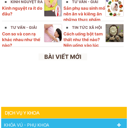
KINH NGUYỆT RA
TƯ VẤN - GIẢI
Kinh nguyệt ra ít do
Sản phụ sau sinh mổ
ÍT
ĐÁP
đâu?
nên ăn và kiêng ăn
những thực phẩm
nào?
TƯ VẤN - GIẢI
TIN TỨC XÃ HỘI
Con so và con rạ
Cách uống bột tam
ĐÁP
khác nhau như thế
thất như thế nào?
nào?
Nên uống vào lúc
nào?
BÀI VIẾT MỚI
DỊCH VỤ Y KHOA
KHÓA VÚ - PHỤ KHOA