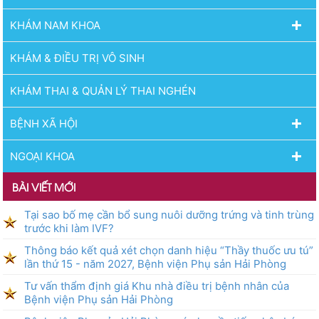
KHÁM NAM KHOA
KHÁM & ĐIỀU TRỊ VÔ SINH
KHÁM THAI & QUẢN LÝ THAI NGHÉN
BỆNH XÃ HỘI
NGOẠI KHOA
BÀI VIẾT MỚI
Tại sao bố mẹ cần bổ sung nuôi dưỡng trứng và tinh trùng
trước khi làm IVF?
Thông báo kết quả xét chọn danh hiệu “Thầy thuốc ưu tú”
lần thứ 15 - năm 2027, Bệnh viện Phụ sản Hải Phòng
Tư vấn thẩm định giá Khu nhà điều trị bệnh nhân của
Bệnh viện Phụ sản Hải Phòng