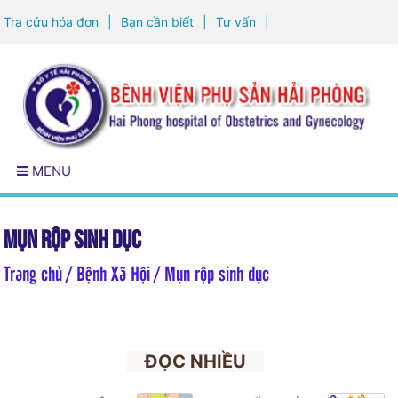
Tra cứu hóa đơn
|
Bạn cần biết
|
Tư vấn
|
Đăng ký khám sức khỏe
MENU
Mụn rộp sinh dục
Trang chủ
/ Bệnh Xã Hội / Mụn rộp sinh dục
ĐỌC NHIỀU