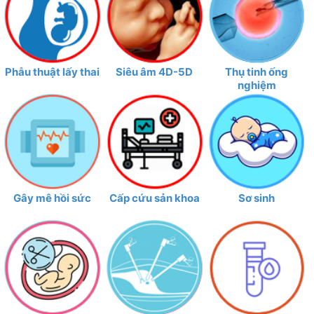
Phẫu thuật lấy thai
Siêu âm 4D-5D
Thụ tinh ống
nghiệm
Gây mê hồi sức
Cấp cứu sản khoa
Sơ sinh