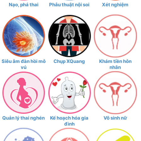
Nạo, phá thai
Phẫu thuật nội soi
Xét nghiệm
Siêu âm đàn hồi mô
Chụp XQuang
Khám tiền hôn
vú
nhân
Quản lý thai nghén
Kế hoạch hóa gia
Vô sinh nữ
đình