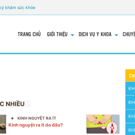
ký khám sức khỏe
TRANG CHỦ
GIỚI THIỆU
DỊCH VỤ Y KHOA
CHUYÊ
DỊ
KH
KH
C NHIỀU
KH
KINH NGUYỆT RA ÍT
Kinh nguyệt ra ít do đâu?
KH