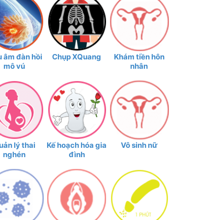
u âm đàn hồi
Chụp XQuang
Khám tiền hôn
mô vú
nhân
uản lý thai
Kế hoạch hóa gia
Vô sinh nữ
nghén
đình