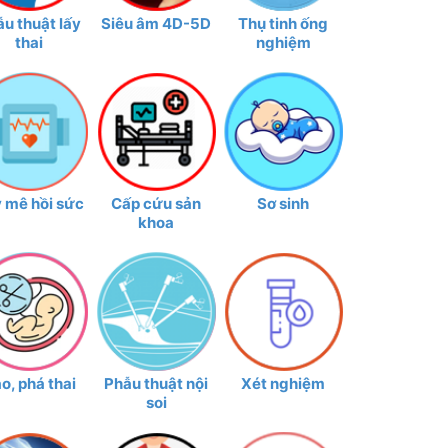
u thuật lấy
Siêu âm 4D-5D
Thụ tinh ống
thai
nghiệm
 mê hồi sức
Cấp cứu sản
Sơ sinh
khoa
o, phá thai
Phẫu thuật nội
Xét nghiệm
soi