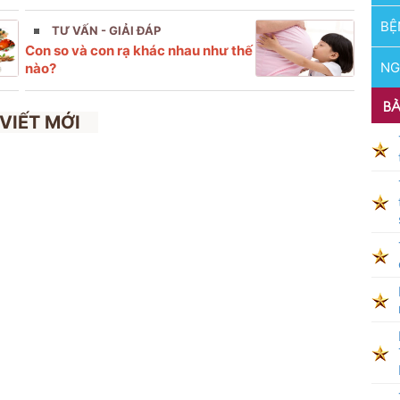
BỆ
TƯ VẤN - GIẢI ĐÁP
Con so và con rạ khác nhau như thế
NG
nào?
BÀ
 VIẾT MỚI