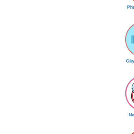
Phẫ
Gây
Nạ