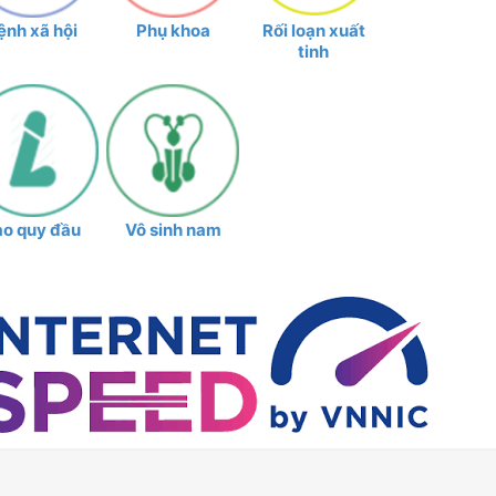
ệnh xã hội
Phụ khoa
Rối loạn xuất
tinh
ao quy đầu
Vô sinh nam