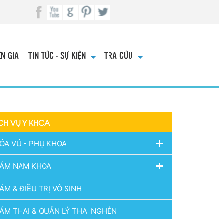
N GIA
TIN TỨC - SỰ KIỆN
TRA CỨU
CH VỤ Y KHOA
ÓA VÚ - PHỤ KHOA
ÁM NAM KHOA
ÁM & ĐIỀU TRỊ VÔ SINH
ÁM THAI & QUẢN LÝ THAI NGHÉN