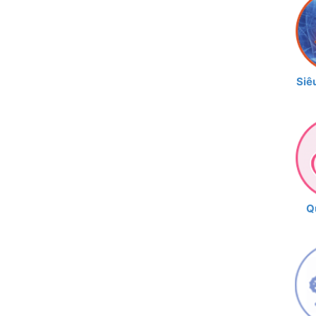
Siê
Q