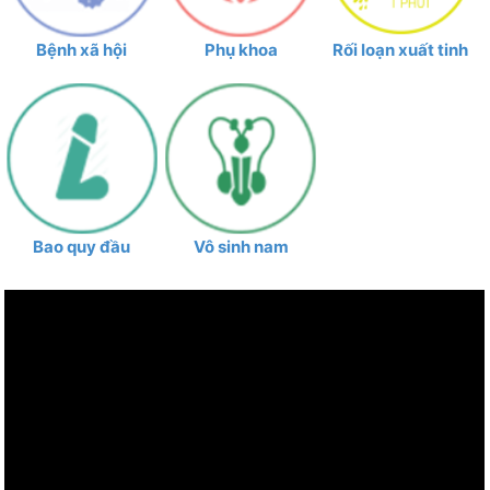
Bệnh xã hội
Phụ khoa
Rối loạn xuất tinh
Bao quy đầu
Vô sinh nam