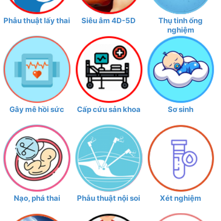
Phẫu thuật lấy thai
Siêu âm 4D-5D
Thụ tinh ống
nghiệm
Gây mê hồi sức
Cấp cứu sản khoa
Sơ sinh
Nạo, phá thai
Phẫu thuật nội soi
Xét nghiệm