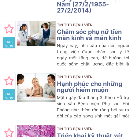
Nam (27/2/1955-
27/2/2014)
Thay mặt Đảng ủy, Ban giám đốc,
đồng chí Phạm Thiện Hoạch, phó bí
TIN TỨC BỆNH VIỆN
thư Đảng ủy – Phó giám đốc bệnh
Chăm sóc phụ nữ tiền
viện đã đọc thư của chủ tịch Hồ Chí
mãn kinh và mãn kinh
11/02
Minh gửi ngành y tế năm 1955. Gần
Ngày nay, nhu cầu của con người
2019
60 năm qua, lời căn dặn của Người
trong việc được chăm sóc y tế
vẫn luôn có sức lan tỏa, được tập
ngày một tăng cao, để hướng tới
thể CBNV bệnh viện phụ sản Hải
cuộc sống chất lượng, đặc biệt là
Phòng nói riêng tích cực học tập và
chị em phụ nữ, khi đã bước sang
làm theo. Đặc biệt nhiều CBNV đã
tuổi xế chiều thì tiền mãn kinh, mãn
TIN TỨC BỆNH VIỆN
cống hiến hết mình với sự nghiệp,
kinh lại là yếu tố ảnh hưởng nhiều
Hạnh phúc cho những
trở thành người thầy thuốc của
nhất đến chất lượng cuộc sống.
người hiếm muộn
nhân dân, như lời căn dặn của Chủ
11/02
tịch Hồ Chí Minh “Lương y như từ
Một ngày đầu tháng 3, Khoa Hỗ trợ
2019
mẫu”.
sinh sản Bệnh viện Phụ sản Hải
Phòng như thêm rộn ràng bởi sự ra
đời của cặp song sinh một gái một
trai: Như Ý và Phúc An. Quả thực là
như ý và hạnh phúc nên vợ chồng
TIN TỨC BỆNH VIỆN
chị Trần Thị Yến (thôn An Liệt, xã
Triển khai kỹ thuật xét