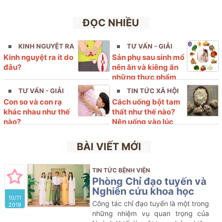
ĐỌC NHIỀU
KINH NGUYỆT RA
TƯ VẤN - GIẢI
Kinh nguyệt ra ít do
Sản phụ sau sinh mổ
ÍT
ĐÁP
đâu?
nên ăn và kiêng ăn
những thực phẩm
nào?
TƯ VẤN - GIẢI
TIN TỨC XÃ HỘI
Con so và con rạ
Cách uống bột tam
ĐÁP
khác nhau như thế
thất như thế nào?
nào?
Nên uống vào lúc
nào?
BÀI VIẾT MỚI
TIN TỨC BỆNH VIỆN
Phòng Chỉ đạo tuyến và
Nghiên cứu khoa học
10/11
Công tác chỉ đạo tuyến là một trong
2018
những nhiệm vụ quan trọng của