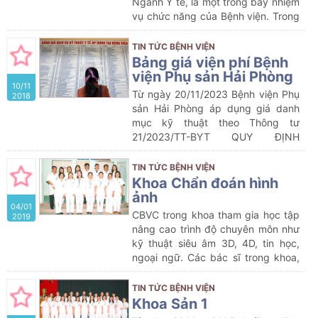
Ngành Y tế, là một trong bảy nhiệm
vụ chức năng của Bệnh viện. Trong
những năm qua, thực hiện Chỉ thị
09/CT-BYT của Bộ Y tế, Sở Y tế đã
TIN TỨC BỆNH VIỆN
chỉ đạo các cơ sở khám chữa bệnh
Bảng giá viện phí Bệnh
thực hiện tốt công tác chỉ đạo
viện Phụ sản Hải Phòng
10/11
tuyến nhằm từng bước đưa những
Từ ngày 20/11/2023 Bệnh viện Phụ
2018
dịch vụ kỹ thuật y tế đến gần dân,
sản Hải Phòng áp dụng giá danh
góp phần thực hiện công tác khám
mục kỹ thuật theo Thông tư
chữa bệnh và giảm tải cho tuyến
21/2023/TT-BYT QUY ĐỊNH
trên, không ngừng nâng cao chất
KHUNG GIÁ DỊCH VỤ KHÁM BỆNH,
lượng khám chữa bệnh phục vụ
CHỮA BỆNH TRONG CÁC CƠ SỞ
TIN TỨC BỆNH VIỆN
chăm sóc sức khoẻ cho nhân dân
KHÁM BỆNH, CHỮA BỆNH CỦA
Khoa Chẩn đoán hình
địa phương và các vùng lân cận….
NHÀ NƯỚC VÀ HƯỚNG DẪN ÁP
ảnh
04/01
DỤNG GIÁ, THANH TOÁN CHI PHÍ
CBVC trong khoa tham gia học tập
2019
KHÁM BỆNH CHỮA BỆNH TRONG
nâng cao trình độ chuyên môn như
MỘT SỐ TRƯỜNG HỢP
kỹ thuật siêu âm 3D, 4D, tin học,
ngoại ngữ. Các bác sĩ trong khoa,
đặc biệt là bác sĩ Trưởng khoa còn
tham gia giảng dạy, hướng dẫn các
TIN TỨC BỆNH VIỆN
bác sĩ trong bệnh viện và bác sĩ
Khoa Sản 1
tuyến dưới thực tập siêu âm sản