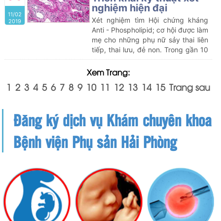
Thanh Hải, huyện Thanh Hà, tỉnh
nghiệm hiện đại
11/02
Hải Dương) đã quyết định đặt
Xét nghiệm tìm Hội chứng kháng
2019
những cái tên ấy cho 2 thiên thần
Anti - Phospholipid; cơ hội được làm
bé bỏng của mình. Viên mãn hơn
mẹ cho những phụ nữ sảy thai liên
bởi những tưởng người chồng của
tiếp, thai lưu, đẻ non. Trong gần 10
chị không có cơ hội được làm bố…
năm trở lại đây, hội chứng
Antiphotpholipit (APS) được sự
Xem Trang:
quan tâm rất lớn của các thầy
1
2
3
4
5
6
7
8
9
10
11
12
13
14
15
Trang sau
thuốc sản khoa. Phụ nữ mắc hội
chứng Anti - Phospholipid dẫn đến
sảy thai liên tiếp, thai lưu, đẻ non
Đăng ký dịch vụ Khám chuyên khoa
không có cơ hội được làm mẹ.
Bệnh viện Phụ sản Hải Phòng