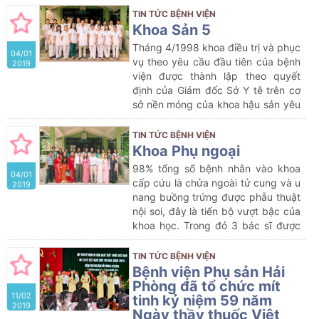
Bệnh viện chuyên khoa hạng I;
giường bệnh, 1 phòng đẻ, 1 phòng
TIN TỨC BỆNH VIỆN
Khoa Sản A trước đây gồm đơn
mổ đẻ, 1 phòng mổ phụ. Tổng số
Khoa Sản 5
nguyên đỡ đẻ và đơn nguyên điều
biên chế ban đầu là 52 người với
trị hậu sản đã được tách làm 2 khoa
Tháng 4/1998 khoa điều trị và phục
04/01
nhiệm vụ là đỡ đẻ, mổ lấy thai, mổ
riêng biệt: Sản I (Đỡ đẻ và theo dõi
vụ theo yêu cầu đầu tiên của bệnh
2019
phụ khoa và phẫu thuật nội soi,
sản phụ sau đẻ 6h đầu); Sản II
viện được thành lập theo quyết
điều trị hậu phẫu, hậu sản.
(Theo dõi, chăm sóc và điều trị các
định của Giám đốc Sở Y tê trên cơ
thai phụ tiền sản khó và các Sản
sở nền móng của khoa hậu sản yêu
phụ sau đẻ, sau mổ lấy thai).Vì vậy
cầu. Ban đầu khoa có cơ cấu 80
khoa Sản II ra đời từ ngày 15 tháng
giường bệnh, 1 phòng đẻ, 1 phòng
TIN TỨC BỆNH VIỆN
3 năm 2004.
mổ đẻ, 1 phòng mổ phụ. Tổng số
Khoa Phụ ngoại
biên chế ban đầu là 52 người với
98% tổng số bệnh nhân vào khoa
04/01
nhiệm vụ là đỡ đẻ, mổ lấy thai, mổ
cấp cứu là chửa ngoài tử cung và u
2019
phụ khoa và phẫu thuật nội soi,
nang buồng trứng được phẫu thuật
điều trị hậu phẫu, hậu sản.
nội soi, đây là tiến bộ vượt bậc của
khoa học. Trong đó 3 bác sĩ được
đào tạo tại bệnh viện Phụ Sản Từ
Dũ, còn lại tất cả các bác sĩ trong
TIN TỨC BỆNH VIỆN
khoa đều có thể tham gia thực
Bệnh viện Phụ sản Hải
hành thao tác dụng cụ và phụ mổ
Phòng đã tổ chức mít
11/02
phẫu thuật nội soi.
tinh kỷ niệm 59 năm
2019
Ngày thầy thuốc Việt