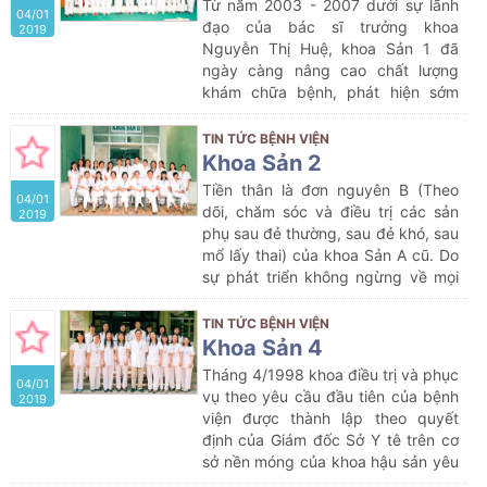
Từ năm 2003 - 2007 dưới sự lãnh
04/01
phụ khoa.
đạo của bác sĩ trưởng khoa
2019
Nguyễn Thị Huệ, khoa Sản 1 đã
ngày càng nâng cao chất lượng
khám chữa bệnh, phát hiện sớm
bệnh lý thai sản, hạn chế được rất
nhiều tai biến sản khoa, cứu sống
TIN TỨC BỆNH VIỆN
được nhiều bệnh nhân
Khoa Sản 2
Tiền thân là đơn nguyên B (Theo
04/01
dõi, chăm sóc và điều trị các sản
2019
phụ sau đẻ thường, sau đẻ khó, sau
mổ lấy thai) của khoa Sản A cũ. Do
sự phát triển không ngừng về mọi
mặt của bệnh viện: Các khoa mũi
nhọn thuộc chuyên ngành về y học
TIN TỨC BỆNH VIỆN
hiện đại ra đời, đồng thời với sự lớn
Khoa Sản 4
mạnh tới mức đột phá về số lượng
Tháng 4/1998 khoa điều trị và phục
04/01
bệnh nhân… kéo theo sự gia tăng
vụ theo yêu cầu đầu tiên của bệnh
2019
lớn về số lượng giường bệnh của
viện được thành lập theo quyết
các khoa sản và sự đòi hỏi nâng
định của Giám đốc Sở Y tê trên cơ
cao hơn tính chuyên biệt trong điều
sở nền móng của khoa hậu sản yêu
trị và chăm sóc người bệnh của
cầu. Ban đầu khoa có cơ cấu 80