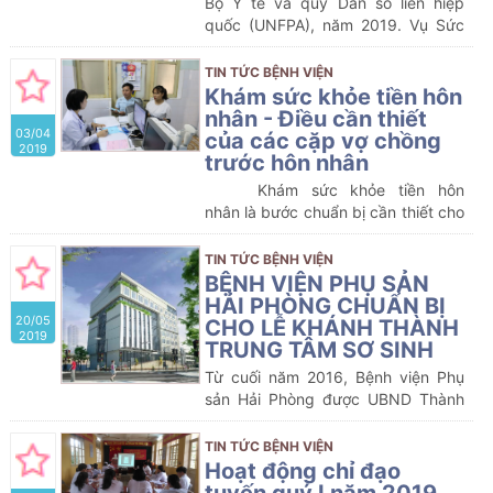
Bộ Y tế và quỹ Dân số liên hiệp
quốc (UNFPA), năm 2019. Vụ Sức
khỏe bà mẹ trẻ em phối hợp cùng
UNFPA, viện nghiên cứu phát triển
TIN TỨC BỆNH VIỆN
(CHP) và một số đơn vị liên quan
Khám sức khỏe tiền hôn
thực hiện nghiên cứu về mổ lấy thai
nhân - Điều cần thiết
03/04
tại một số Bệnh viện trong đó có
của các cặp vợ chồng
2019
Bệnh viện Phụ Sản Hải Phòng .
trước hôn nhân
Khám sức khỏe tiền hôn
nhân là bước chuẩn bị cần thiết cho
một cuộc sống hôn nhân hạnh phúc
viên mãn. Không chỉ giúp các cặp
TIN TỨC BỆNH VIỆN
đôi chuẩn bị sẵn sàng tâm lý trước
BỆNH VIỆN PHỤ SẢN
khi bước vào một vai trò mới, khám
HẢI PHÒNG CHUẨN BỊ
20/05
sức khỏe tiền hồn nhân còn là biện
CHO LỄ KHÁNH THÀNH
2019
pháp hữu ích để tầm soát các căn
TRUNG TÂM SƠ SINH
bệnh nguy hiểm, từ đó tránh những
Từ cuối năm 2016, Bệnh viện Phụ
hệ lụy không đáng có trong cuộc
sản Hải Phòng được UBND Thành
sống vợ chồng và tương lai của con
phố đầu tư xây dựng Trung tâm Sơ
cái sau này.
Đây là một việc làm
sinh để phục vụ người bệnh, đến
TIN TỨC BỆNH VIỆN
đúng đắn, văn minh và mang ý
nay công trình đã cơ bản được
Hoạt động chỉ đạo
nghĩa sẵn sàng cho cuộc sống mới.
hoàn thành.