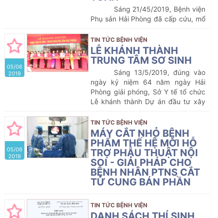
của những người thầy thuốc, các
Sáng 21/45/2019, Bệnh viện
bác sĩ, điều dưỡng Bệnh viện Phụ
Phụ sản Hải Phòng đã cấp cứu, mổ
sản Hải Phòng đã không quản vất
thành công cứu sống bệnh nhân vỡ
vả, khó khăn, sự dơ bẩn, tận tình
tử cung góc sừng bên trái vỡ khi
TIN TỨC BỆNH VIỆN
chăm sóc, làm vệ sinh toàn thân
đang mang thai 24 tuần.
LỄ KHÁNH THÀNH
sạch sẽ cho người bệnh, mổ đẻ và
TRUNG TÂM SƠ SINH
chăm sóc sau đẻ chu đáo cho mẹ
05/06
con sản phụ.
Sáng 13/5/2019, đúng vào
2019
ngày kỷ niệm 64 năm ngày Hải
Phòng giải phóng, Sở Y tế tổ chức
Lễ khánh thành Dự án đầu tư xây
dựng công trình Trung tâm Sơ sinh
thuộc Bệnh viện Phụ sản Hải Phòng
TIN TỨC BỆNH VIỆN
tại số 19 Trần Quang Khải, phường
MÁY CẮT NHỎ BỆNH
Hoàng Văn Thụ, quận Hồng Bàng.
PHẨM THẾ HỆ MỚI HỖ
05/06
TRỢ PHẪU THUẬT NỘI
2019
SOI - GIẢI PHÁP CHO
BỆNH NHÂN PTNS CẮT
TỬ CUNG BÁN PHẦN
U xơ tử cung là những khối
tăng trưởng của mô cơ tử cung,
TIN TỨC BỆNH VIỆN
được tìm thấy bên trong hoặc bên
DANH SÁCH THÍ SINH