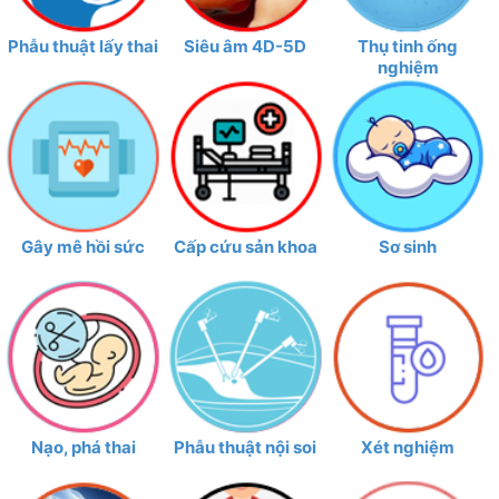
2018; Căn cứ Công văn số
114/SYT-TCCB ngày 14/01/2019
Phẫu thuật lấy thai
Siêu âm 4D-5D
Thụ tinh ống
của Sở Y tế về việc thẩm định Kế
nghiệm
hoạch tuyển dụng viên chức năm
2018;
Gây mê hồi sức
Cấp cứu sản khoa
Sơ sinh
Nạo, phá thai
Phẫu thuật nội soi
Xét nghiệm