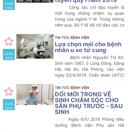
tuyến quý I năm 2019
Hiện nay, đời sống và nhận thức
20/05
của mọi người ngày càng cao. Vì
Công tác chỉ đạo tuyến là
2019
vậy, nhu cầu khám sức khỏe trước
một trong những nhiệm vụ quan
khi kết hôn của các bạn trẻ cũng
trọng của ngành Y tế. Trong những
ngày càng tăng, thể hiện sự nghiêm
năm qua, Bộ Y tế đã chỉ đạo các cơ
túc của giới trẻ với cuộc sống hôn
sở khám chữa bệnh thực hiện công
nhân.
tác chỉ đạo tuyến nhằm đưa những
TIN TỨC BỆNH VIỆN
dịch vụ kỹ thuật y tế đến gần dân,
Lựa chọn mới cho bệnh
góp phần thực hiện công bằng và
nhân u xơ tử cung
20/05
nâng cao chất lượng khám chữa
Bệnh nhân Nguyễn Thị Kh.
2019
bệnh trong chăm sóc sức khỏe
Sinh năm 1967, ở Lũng Đông, Đằng
nhân dân.
Hải, Hải An, Hải Phòng, vào viện
ngày 02/4/2019. Chẩn đoán UXTC/
tiểu đường. Bệnh viện mời hội chẩn
nội khoa, điều trị bệnh tiểu đường,
TIN TỨC BỆNH VIỆN
sau một tuần điều trị chỉ số đường
ĐỔI MỚI TRONG VỆ
huyết ổn định, bệnh nhân được
SINH CHĂM SÓC CHO
31/05
Giám đốc bệnh viện hội chẩn, chỉ
SẢN PHỤ TRƯỚC - SAU
2019
định mổ u xơ tử cung.
SINH
Ngày 6/5/ 2019 Phòng điều
dưỡng Bệnh viện Phụ sản Hải
Phòng đã có buổi thử nghiệm triển