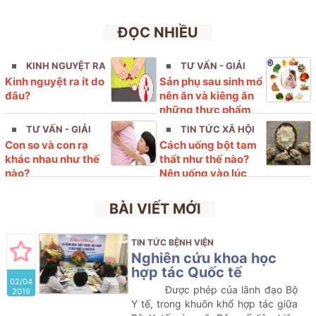
ĐỌC NHIỀU
KINH NGUYỆT RA
TƯ VẤN - GIẢI
Kinh nguyệt ra ít do
Sản phụ sau sinh mổ
ÍT
ĐÁP
đâu?
nên ăn và kiêng ăn
những thực phẩm
nào?
TƯ VẤN - GIẢI
TIN TỨC XÃ HỘI
Con so và con rạ
Cách uống bột tam
ĐÁP
khác nhau như thế
thất như thế nào?
nào?
Nên uống vào lúc
nào?
BÀI VIẾT MỚI
TIN TỨC BỆNH VIỆN
Nghiên cứu khoa học
hợp tác Quốc tế
02/04
Được phép của lãnh đạo Bộ
2019
Y tế, trong khuôn khổ hợp tác giữa