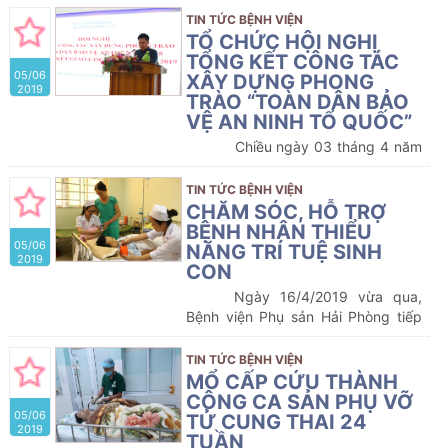
khai vệ sinh cơ thể cho bệnh nhân
TIN TỨC BỆNH VIỆN
nội trú bằng phương pháp tắm gội
TỔ CHỨC HỘI NGHỊ
mới: Đó là phương pháp tắm gội
TỔNG KẾT CÔNG TÁC
05/06
không cần nước !
XÂY DỰNG PHONG
2019
TRÀO “TOÀN DÂN BẢO
VỆ AN NINH TỔ QUỐC”
Chiều ngày 03 tháng 4 năm
2019, Bệnh viện Phụ sản Hải Phòng
tổ chức Hội nghị tổng kết công tác
TIN TỨC BỆNH VIỆN
xây dựng phong trào “Toàn dân
CHĂM SÓC, HỖ TRỢ
bảo vệ an ninh tổ quốc” năm 2018
BỆNH NHÂN THIỂU
05/06
và lễ ký kết thi đua năm 2019.
NĂNG TRÍ TUỆ SINH
2019
CON
Ngày 16/4/2019 vừa qua,
Bệnh viện Phụ sản Hải Phòng tiếp
nhận sản phụ thiểu năng trí tuệ vào
đẻ trong tình trạng cấp cứu, toàn
TIN TỨC BỆNH VIỆN
thân dơ bẩn đầy bùn và phân gà, đi
MỔ CẤP CỨU THÀNH
theo sản phụ chỉ có một mẹ già do
CÔNG CA SẢN PHỤ VỠ
05/06
chồng sản phụ là người khuyết tật.
TỬ CUNG THAI 24
2019
Với tinh thần trách nhiệm, lương tâm
TUẦN