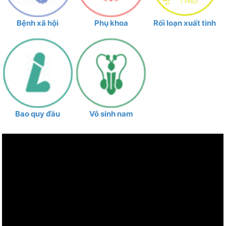
Bệnh xã hội
Phụ khoa
Rối loạn xuất tinh
Bao quy đầu
Vô sinh nam