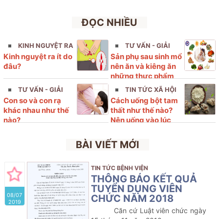
ĐỌC NHIỀU
KINH NGUYỆT RA
TƯ VẤN - GIẢI
Kinh nguyệt ra ít do
Sản phụ sau sinh mổ
ÍT
ĐÁP
đâu?
nên ăn và kiêng ăn
những thực phẩm
nào?
TƯ VẤN - GIẢI
TIN TỨC XÃ HỘI
Con so và con rạ
Cách uống bột tam
ĐÁP
khác nhau như thế
thất như thế nào?
nào?
Nên uống vào lúc
nào?
BÀI VIẾT MỚI
TIN TỨC BỆNH VIỆN
THÔNG BÁO KẾT QUẢ
TUYỂN DỤNG VIÊN
08/07
CHỨC NĂM 2018
2019
Căn cứ Luật viên chức ngày