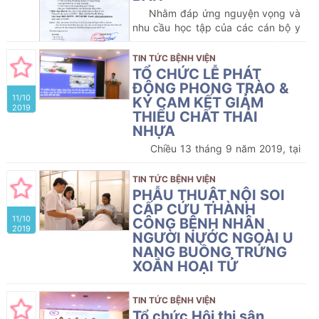
tạo kỹ thuật thành phố Hải Phòng
Nhằm đáp ứng nguyện vọng và
lần thứ hai, năm 2018-2019.
nhu cầu học tập của các cán bộ y
tế về Siêu âm trong lĩnh vực Sản
Phụ khoa, Bệnh viện Phụ sản Hải
TIN TỨC BỆNH VIỆN
Phòng phối hợp với trường Đại học
TỔ CHỨC LỄ PHÁT
Y Dược Hải Phòng tổ chức lớp học :
ĐỘNG PHONG TRÀO &
11/10
SIÊU ÂM SẢN PHỤ KHOA CƠ BẢN
KÝ CAM KẾT GIẢM
2019
THIỂU CHẤT THẢI
NHỰA
Chiều 13 tháng 9 năm 2019, tại
Hội trường Sở Y tế Hải Phòng, Bệnh
viện Phụ sản Hải Phòng đã tổ chức
TIN TỨC BỆNH VIỆN
Lễ phát động phong trào và ký cam
PHẪU THUẬT NỘI SOI
kết giảm thiểu chất thải nhựa tại
CẤP CỨU THÀNH
11/10
Bệnh viện Phụ sản Hải Phòng.
CÔNG BỆNH NHÂN
2019
NGƯỜI NƯỚC NGOÀI U
NANG BUỒNG TRỨNG
XOẮN HOẠI TỬ
Đêm 06/10/2019, Khoa Cấp
cứu Bệnh viện Phụ sản Hải Phòng
TIN TỨC BỆNH VIỆN
tiếp nhận bệnh nhân người
Tổ chức Hội thi sân