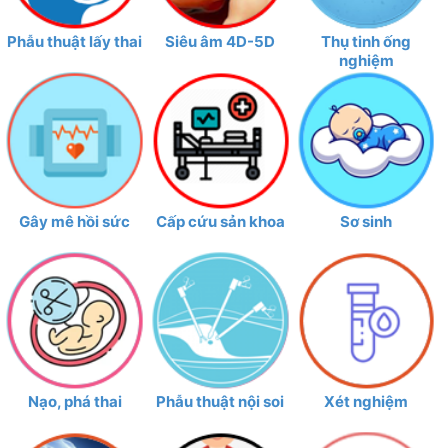
Phẫu thuật lấy thai
Siêu âm 4D-5D
Thụ tinh ống
nghiệm
Gây mê hồi sức
Cấp cứu sản khoa
Sơ sinh
Đại biểu Lãnh đạo LĐLĐ thành
phố, Công đoàn ngành, Bệnh
viện
đến dự và chỉ đạo Hội thi
Nạo, phá thai
Phẫu thuật nội soi
Xét nghiệm
Về phía bệnh viện có
Hình ảnh trên Phiếu nghi thức mổ