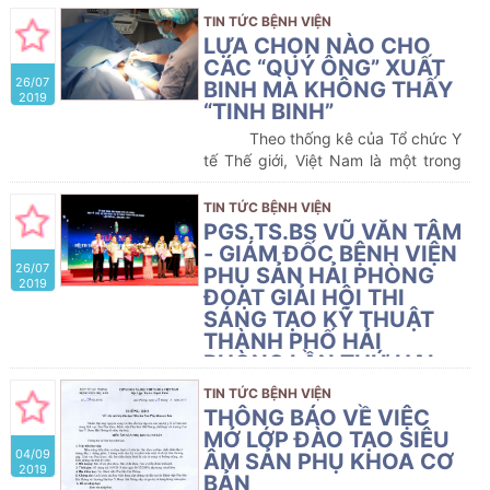
bệnh viện, Bệnh viện Phụ sản Hải
TIN TỨC BỆNH VIỆN
Phòng đã triển khai công tác
LỰA CHỌN NÀO CHO
thanh toán viện phí cho người
CÁC “QUÝ ÔNG” XUẤT
26/07
bệnh xuất viện trong ngày, ngay
BINH MÀ KHÔNG THẤY
2019
tại khoa điều trị.
“TINH BINH”
Theo thống kê của Tổ chức Y
tế Thế giới, Việt Nam là một trong
những quốc gia có tỷ lệ hiếm muộn
vô sinh cao nhất thế giới, khoảng
TIN TỨC BỆNH VIỆN
16-18%. Trong đó, hiếm muộn vô
PGS.TS.BS VŨ VĂN TÂM
sinh nam chiếm khoảng 40-50 %
- GIÁM ĐỐC BỆNH VIỆN
26/07
các cặp vợ chồng, nguyên nhân do
PHỤ SẢN HẢI PHÒNG
2019
tinh trùng ít, tinh trùng di động kém,
ĐOẠT GIẢI HỘI THI
tinh trùng dị dạng, không có tinh
SÁNG TẠO KỸ THUẬT
trùng. Tỷ lệ vô sinh nam do không
THÀNH PHỐ HẢI
có tinh trùng khoảng 10 %. Nguyên
PHÒNG LẦN THỨ HAI,
nhân có thể là do nội tiết, do tinh
NĂM 2018-2019
TIN TỨC BỆNH VIỆN
hoàn và do tắc nghẽn.
Trước đây ai
Sáng 24 tháng 7 năm 2017,
THÔNG BÁO VỀ VIỆC
gặp phải những vấn đề trên sẽ
tại Nhà Hát Thành phố, UBND
MỞ LỚP ĐÀO TẠO SIÊU
không có cơ hội làm bố, ngoại trừ
04/09
thành phố Hải Phòng đã tổ chức Lễ
ÂM SẢN PHỤ KHOA CƠ
dùng tinh trùng hiến tặng.
2019
tổng kết và trao giải Hội thi sáng
BẢN