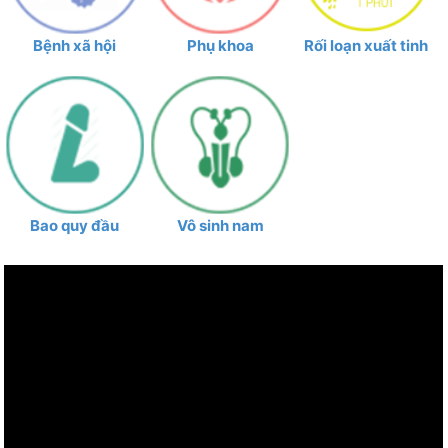
hởi tham gia, tích cực tập luyện,
đến với hội thi với tinh thần cao
Bệnh xã hội
Phụ khoa
Rối loạn xuất tinh
nhất…
Bao quy đầu
Vô sinh nam
BsCKII Phan Quang Anh - Trưởng
khoa Phẫu thuật nội soi trao đổi
với bệnh nhân người Philippines
sau phẫu thuật
Sáng 09/10/2019, trao đổi
với chúng tôi, BSCKII Phan Quang
Anh - Trưởng khoa Phẫu thuật nội
soi cho biết: hiện tại bệnh nhân đã
hoàn toàn khỏe mạnh, có thể xuất