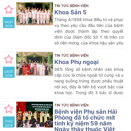
Bệnh viện chuyên khoa hạng I;
giường bệnh, 1 phòng đẻ, 1 phòng
TIN TỨC BỆNH VIỆN
Khoa Sản A trước đây gồm đơn
mổ đẻ, 1 phòng mổ phụ. Tổng số
Khoa Sản 5
nguyên đỡ đẻ và đơn nguyên điều
biên chế ban đầu là 52 người với
trị hậu sản đã được tách làm 2 khoa
Tháng 4/1998 khoa điều trị và phục
04/01
nhiệm vụ là đỡ đẻ, mổ lấy thai, mổ
riêng biệt: Sản I (Đỡ đẻ và theo dõi
vụ theo yêu cầu đầu tiên của bệnh
2019
phụ khoa và phẫu thuật nội soi,
sản phụ sau đẻ 6h đầu); Sản II
viện được thành lập theo quyết
điều trị hậu phẫu, hậu sản.
(Theo dõi, chăm sóc và điều trị các
định của Giám đốc Sở Y tê trên cơ
thai phụ tiền sản khó và các Sản
sở nền móng của khoa hậu sản yêu
phụ sau đẻ, sau mổ lấy thai).Vì vậy
cầu. Ban đầu khoa có cơ cấu 80
khoa Sản II ra đời từ ngày 15 tháng
giường bệnh, 1 phòng đẻ, 1 phòng
TIN TỨC BỆNH VIỆN
3 năm 2004.
mổ đẻ, 1 phòng mổ phụ. Tổng số
Khoa Phụ ngoại
biên chế ban đầu là 52 người với
98% tổng số bệnh nhân vào khoa
04/01
nhiệm vụ là đỡ đẻ, mổ lấy thai, mổ
cấp cứu là chửa ngoài tử cung và u
2019
phụ khoa và phẫu thuật nội soi,
nang buồng trứng được phẫu thuật
điều trị hậu phẫu, hậu sản.
nội soi, đây là tiến bộ vượt bậc của
khoa học. Trong đó 3 bác sĩ được
đào tạo tại bệnh viện Phụ Sản Từ
Dũ, còn lại tất cả các bác sĩ trong
TIN TỨC BỆNH VIỆN
khoa đều có thể tham gia thực
Bệnh viện Phụ sản Hải
hành thao tác dụng cụ và phụ mổ
Phòng đã tổ chức mít
11/02
phẫu thuật nội soi.
tinh kỷ niệm 59 năm
2019
Ngày thầy thuốc Việt