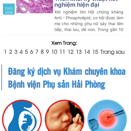
Thanh Hải, huyện Thanh Hà, tỉnh
nghiệm hiện đại
11/02
Hải Dương) đã quyết định đặt
Xét nghiệm tìm Hội chứng kháng
2019
những cái tên ấy cho 2 thiên thần
Anti - Phospholipid; cơ hội được làm
bé bỏng của mình. Viên mãn hơn
mẹ cho những phụ nữ sảy thai liên
bởi những tưởng người chồng của
tiếp, thai lưu, đẻ non. Trong gần 10
chị không có cơ hội được làm bố…
năm trở lại đây, hội chứng
Antiphotpholipit (APS) được sự
Xem Trang:
quan tâm rất lớn của các thầy
1
2
3
4
5
6
7
8
9
10
11
12
13
14
15
Trang sau
thuốc sản khoa. Phụ nữ mắc hội
chứng Anti - Phospholipid dẫn đến
sảy thai liên tiếp, thai lưu, đẻ non
Đăng ký dịch vụ Khám chuyên khoa
không có cơ hội được làm mẹ.
Bệnh viện Phụ sản Hải Phòng