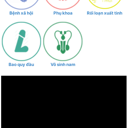
Bệnh xã hội
Phụ khoa
Rối loạn xuất tinh
Bao quy đầu
Vô sinh nam