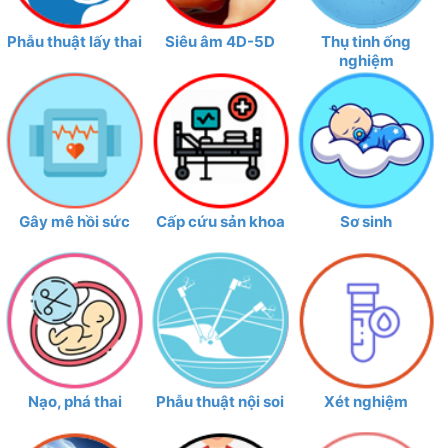
Phẫu thuật lấy thai
Siêu âm 4D-5D
Thụ tinh ống
nghiệm
Gây mê hồi sức
Cấp cứu sản khoa
Sơ sinh
Nạo, phá thai
Phẫu thuật nội soi
Xét nghiệm