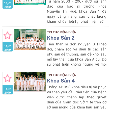
Từ năm 2003 - 2007 dưới sự lãnh
04/01
phụ khoa.
đạo của bác sĩ trưởng khoa
2019
Nguyễn Thị Huệ, khoa Sản 1 đã
ngày càng nâng cao chất lượng
khám chữa bệnh, phát hiện sớm
bệnh lý thai sản, hạn chế được rất
nhiều tai biến sản khoa, cứu sống
TIN TỨC BỆNH VIỆN
được nhiều bệnh nhân
Khoa Sản 2
Tiền thân là đơn nguyên B (Theo
04/01
dõi, chăm sóc và điều trị các sản
2019
phụ sau đẻ thường, sau đẻ khó, sau
mổ lấy thai) của khoa Sản A cũ. Do
sự phát triển không ngừng về mọi
mặt của bệnh viện: Các khoa mũi
nhọn thuộc chuyên ngành về y học
TIN TỨC BỆNH VIỆN
hiện đại ra đời, đồng thời với sự lớn
Khoa Sản 4
mạnh tới mức đột phá về số lượng
Tháng 4/1998 khoa điều trị và phục
04/01
bệnh nhân… kéo theo sự gia tăng
vụ theo yêu cầu đầu tiên của bệnh
2019
lớn về số lượng giường bệnh của
viện được thành lập theo quyết
các khoa sản và sự đòi hỏi nâng
định của Giám đốc Sở Y tê trên cơ
cao hơn tính chuyên biệt trong điều
sở nền móng của khoa hậu sản yêu
trị và chăm sóc người bệnh của
cầu. Ban đầu khoa có cơ cấu 80