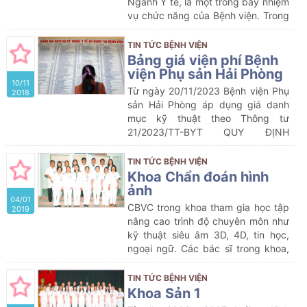
Ngành Y tế, là một trong bảy nhiệm
vụ chức năng của Bệnh viện. Trong
những năm qua, thực hiện Chỉ thị
09/CT-BYT của Bộ Y tế, Sở Y tế đã
TIN TỨC BỆNH VIỆN
chỉ đạo các cơ sở khám chữa bệnh
Bảng giá viện phí Bệnh
thực hiện tốt công tác chỉ đạo
viện Phụ sản Hải Phòng
10/11
tuyến nhằm từng bước đưa những
Từ ngày 20/11/2023 Bệnh viện Phụ
2018
dịch vụ kỹ thuật y tế đến gần dân,
sản Hải Phòng áp dụng giá danh
góp phần thực hiện công tác khám
mục kỹ thuật theo Thông tư
chữa bệnh và giảm tải cho tuyến
21/2023/TT-BYT QUY ĐỊNH
trên, không ngừng nâng cao chất
KHUNG GIÁ DỊCH VỤ KHÁM BỆNH,
lượng khám chữa bệnh phục vụ
CHỮA BỆNH TRONG CÁC CƠ SỞ
TIN TỨC BỆNH VIỆN
chăm sóc sức khoẻ cho nhân dân
KHÁM BỆNH, CHỮA BỆNH CỦA
Khoa Chẩn đoán hình
địa phương và các vùng lân cận….
NHÀ NƯỚC VÀ HƯỚNG DẪN ÁP
ảnh
04/01
DỤNG GIÁ, THANH TOÁN CHI PHÍ
CBVC trong khoa tham gia học tập
2019
KHÁM BỆNH CHỮA BỆNH TRONG
nâng cao trình độ chuyên môn như
MỘT SỐ TRƯỜNG HỢP
kỹ thuật siêu âm 3D, 4D, tin học,
ngoại ngữ. Các bác sĩ trong khoa,
đặc biệt là bác sĩ Trưởng khoa còn
tham gia giảng dạy, hướng dẫn các
TIN TỨC BỆNH VIỆN
bác sĩ trong bệnh viện và bác sĩ
Khoa Sản 1
tuyến dưới thực tập siêu âm sản