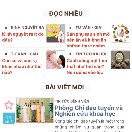
ĐỌC NHIỀU
KINH NGUYỆT RA
TƯ VẤN - GIẢI
Kinh nguyệt ra ít do
Sản phụ sau sinh mổ
ÍT
ĐÁP
đâu?
nên ăn và kiêng ăn
những thực phẩm
nào?
TƯ VẤN - GIẢI
TIN TỨC XÃ HỘI
Con so và con rạ
Cách uống bột tam
ĐÁP
khác nhau như thế
thất như thế nào?
nào?
Nên uống vào lúc
nào?
BÀI VIẾT MỚI
TIN TỨC BỆNH VIỆN
Phòng Chỉ đạo tuyến và
Nghiên cứu khoa học
10/11
Công tác chỉ đạo tuyến là một trong
2018
những nhiệm vụ quan trọng của