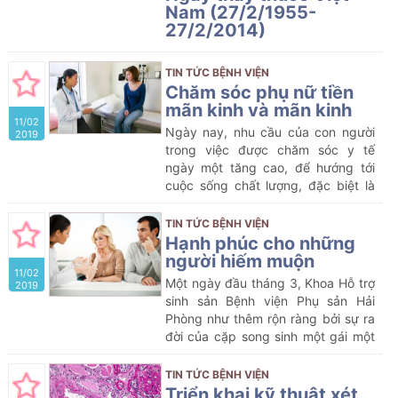
Nam (27/2/1955-
27/2/2014)
Thay mặt Đảng ủy, Ban giám đốc,
đồng chí Phạm Thiện Hoạch, phó bí
TIN TỨC BỆNH VIỆN
thư Đảng ủy – Phó giám đốc bệnh
Chăm sóc phụ nữ tiền
viện đã đọc thư của chủ tịch Hồ Chí
mãn kinh và mãn kinh
11/02
Minh gửi ngành y tế năm 1955. Gần
Ngày nay, nhu cầu của con người
2019
60 năm qua, lời căn dặn của Người
trong việc được chăm sóc y tế
vẫn luôn có sức lan tỏa, được tập
ngày một tăng cao, để hướng tới
thể CBNV bệnh viện phụ sản Hải
cuộc sống chất lượng, đặc biệt là
Phòng nói riêng tích cực học tập và
chị em phụ nữ, khi đã bước sang
làm theo. Đặc biệt nhiều CBNV đã
tuổi xế chiều thì tiền mãn kinh, mãn
TIN TỨC BỆNH VIỆN
cống hiến hết mình với sự nghiệp,
kinh lại là yếu tố ảnh hưởng nhiều
Hạnh phúc cho những
trở thành người thầy thuốc của
nhất đến chất lượng cuộc sống.
người hiếm muộn
nhân dân, như lời căn dặn của Chủ
11/02
tịch Hồ Chí Minh “Lương y như từ
Một ngày đầu tháng 3, Khoa Hỗ trợ
2019
mẫu”.
sinh sản Bệnh viện Phụ sản Hải
Phòng như thêm rộn ràng bởi sự ra
đời của cặp song sinh một gái một
trai: Như Ý và Phúc An. Quả thực là
như ý và hạnh phúc nên vợ chồng
TIN TỨC BỆNH VIỆN
chị Trần Thị Yến (thôn An Liệt, xã
Triển khai kỹ thuật xét