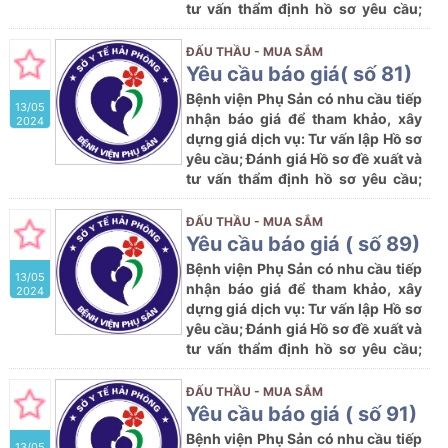
tư vấn thẩm định hồ sơ yêu cầu;
thẩm định kết quả lựa chọn nhà
thầu tham dự Dự toán: Mua sắm
ĐẤU THẦU - MUA SẮM
hoá chất xét nghiệm bệnh chuyển
Yêu cầu báo giá( số 81)
hóa đường Galactose năm 2024
Bệnh viện Phụ Sản có nhu cầu tiếp
13/05
với nội dung cụ thể như sau:
nhận báo giá để tham khảo, xây
2024
dựng giá dịch vụ: Tư vấn lập Hồ sơ
yêu cầu; Đánh giá Hồ sơ đề xuất và
tư vấn thẩm định hồ sơ yêu cầu;
thẩm định kết quả lựa chọn nhà
thầu tham dự Dự toán: Mua sắm
ĐẤU THẦU - MUA SẮM
hóa chất xét nghiệm bệnh PKU
Yêu cầu báo giá ( số 89)
(Phenylketone niệu ) năm 2024
Bệnh viện Phụ Sản có nhu cầu tiếp
13/05
với nội dung cụ thể như sau:
nhận báo giá để tham khảo, xây
2024
dựng giá dịch vụ: Tư vấn lập Hồ sơ
yêu cầu; Đánh giá Hồ sơ đề xuất và
tư vấn thẩm định hồ sơ yêu cầu;
thẩm định kết quả lựa chọn nhà
thầu tham dự Dự toán: Mua sắm
ĐẤU THẦU - MUA SẮM
hoá chất xét nghiệm bệnh suy
Yêu cầu báo giá ( số 91)
tuyến giáp bẩm sinh năm 2024 với
Bệnh viện Phụ Sản có nhu cầu tiếp
13/05