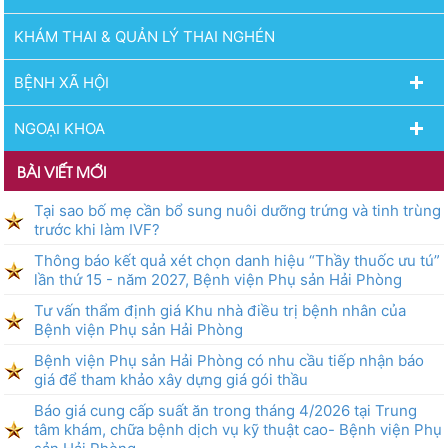
KHÁM THAI & QUẢN LÝ THAI NGHÉN
BỆNH XÃ HỘI
NGOẠI KHOA
BÀI VIẾT MỚI
Tại sao bố mẹ cần bổ sung nuôi dưỡng trứng và tinh trùng
trước khi làm IVF?
Thông báo kết quả xét chọn danh hiệu “Thầy thuốc ưu tú”
lần thứ 15 - năm 2027, Bệnh viện Phụ sản Hải Phòng
Tư vấn thẩm định giá Khu nhà điều trị bệnh nhân của
Bệnh viện Phụ sản Hải Phòng
Bệnh viện Phụ sản Hải Phòng có nhu cầu tiếp nhận báo
giá để tham khảo xây dựng giá gói thầu
Báo giá cung cấp suất ăn trong tháng 4/2026 tại Trung
tâm khám, chữa bệnh dịch vụ kỹ thuật cao- Bệnh viện Phụ