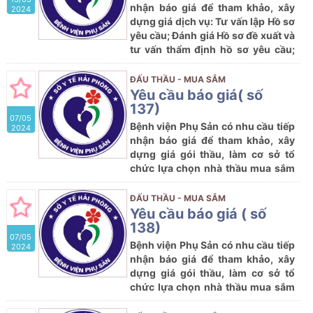
nội dung cụ thể như sau:
nhận báo giá để tham khảo, xây
2024
dựng giá dịch vụ: Tư vấn lập Hồ sơ
yêu cầu; Đánh giá Hồ sơ đề xuất và
tư vấn thẩm định hồ sơ yêu cầu;
thẩm định kết quả lựa chọn nhà
thầu tham dự Dự toán: Mua sắm
ĐẤU THẦU - MUA SẮM
hoá chất xét nghiệm bệnh tăng
Yêu cầu báo giá( số
sản thượng thận bẩm sinh năm
137)
07/05
2024 với nội dung cụ thể như sau:
Bệnh viện Phụ Sản có nhu cầu tiếp
2024
nhận báo giá để tham khảo, xây
dựng giá gói thầu, làm cơ sở tổ
chức lựa chọn nhà thầu mua sắm
gói thầu dự kiến; Mua sắm vật tư
hóa chất của Bệnh viện Phụ Sản
ĐẤU THẦU - MUA SẮM
năm 2024 với nội dung cụ thể như
Yêu cầu báo giá ( số
sau:
138)
07/05
Bệnh viện Phụ Sản có nhu cầu tiếp
2024
nhận báo giá để tham khảo, xây
dựng giá gói thầu, làm cơ sở tổ
chức lựa chọn nhà thầu mua sắm
gói thầu dự kiến; Mua sắm vật tư