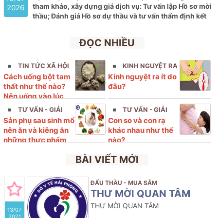
tham khảo, xây dựng giá dịch vụ: Tư vấn lập Hồ sơ mời
2026
thầu; Đánh giá Hồ sơ dự thầu và tư vấn
thẩm định kết
quả lựa chọn nhà thầu tham gia gói thầu: Mua sắm Vắc
xin thuộc kế hoạch lựa chọn nhà thầu cung cấp thuốc
ĐỌC NHIỀU
của Bệnh viện Phụ sản Hải Phòng năm 2026 (lần 9)
TIN TỨC XÃ HỘI
KINH NGUYỆT RA
Cách uống bột tam
Kinh nguyệt ra ít do
ÍT
thất như thế nào?
đâu?
Nên uống vào lúc
nào?
TƯ VẤN - GIẢI
TƯ VẤN - GIẢI
Sản phụ sau sinh mổ
Con so và con rạ
ĐÁP
ĐÁP
nên ăn và kiêng ăn
khác nhau như thế
những thực phẩm
nào?
nào?
BÀI VIẾT MỚI
ĐẤU THẦU - MUA SẮM
THƯ MỜI QUAN TÂM
THƯ MỜI QUAN TÂM
13/07
2021