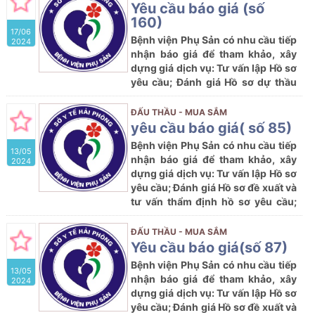
công ty cung cấp thông tin sản
Yêu cầu báo giá (số
phẩm theo mẫu sau:
160)
17/06
Bệnh viện Phụ Sản có nhu cầu tiếp
2024
nhận báo giá để tham khảo, xây
dựng giá dịch vụ: Tư vấn lập Hồ sơ
yêu cầu; Đánh giá Hồ sơ dự thầu
và tư vấn thẩm định hồ sơ mời
thầu; thẩm định kết quả lựa chọn
ĐẤU THẦU - MUA SẮM
nhà thầu tham dự gói thầu dự
yêu cầu báo giá( số 85)
kiến: Mua sắm giấy thấm mẫu máu
Bệnh viện Phụ Sản có nhu cầu tiếp
13/05
khô và kim chích lấy máu tại Bệnh
nhận báo giá để tham khảo, xây
2024
viện Phụ Sản năm 2024 với nội
dựng giá dịch vụ: Tư vấn lập Hồ sơ
dung cụ thể như sau:
yêu cầu; Đánh giá Hồ sơ đề xuất và
tư vấn thẩm định hồ sơ yêu cầu;
thẩm định kết quả lựa chọn nhà
thầu tham dự Dự toán: Mua sắm
ĐẤU THẦU - MUA SẮM
hoá chất xét nghiệm bệnh thiếu
Yêu cầu báo giá(số 87)
men G6PD bẩm sinh năm 2024 với
Bệnh viện Phụ Sản có nhu cầu tiếp
13/05
nội dung cụ thể như sau:
nhận báo giá để tham khảo, xây
2024
dựng giá dịch vụ: Tư vấn lập Hồ sơ
yêu cầu; Đánh giá Hồ sơ đề xuất và