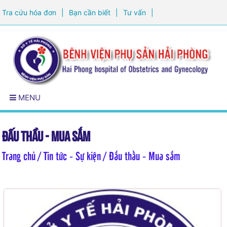
Tra cứu hóa đơn
|
Bạn cần biết
|
Tư vấn
|
Đăng ký khám sức khỏe
MENU
Đấu thầu - Mua sắm
Trang chủ
/ Tin tức - Sự kiện / Đấu thầu - Mua sắm