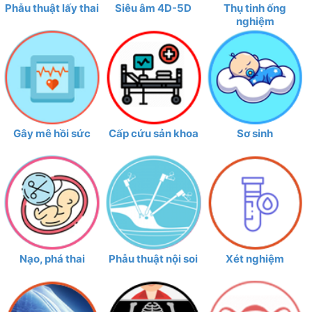
Phẫu thuật lấy thai
Siêu âm 4D-5D
Thụ tinh ống
nghiệm
Gây mê hồi sức
Cấp cứu sản khoa
Sơ sinh
Nạo, phá thai
Phẫu thuật nội soi
Xét nghiệm