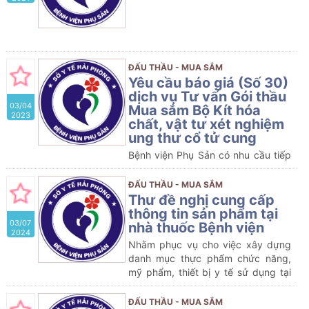
ĐẤU THẦU - MUA SẮM
Yêu cầu báo giá (Số 30)
dịch vụ Tư vấn Gói thầu
03/04
Mua sắm Bộ Kít hóa
2023
chất, vật tư xét nghiệm
ung thư cổ tử cung
Bệnh viện Phụ Sản có nhu cầu tiếp
nhận báo giá để tham khảo, xây
dựng giá dịch vụ: Tư vấn lập Hồ sơ
ĐẤU THẦU - MUA SẮM
yêu cầu; Đánh giá Hồ sơ đề xuất và
Thư đề nghị cung cấp
tư vấn thẩm định hồ sơ yêu cầu;
thông tin sản phẩm tại
03/07
thẩm định kết quả lựa chọn nhà
nhà thuốc Bệnh viện
2024
thầu tham dự Gói thầu Mua sắm Bộ
Nhằm phục vụ cho việc xây dựng
Kít hóa chất, vật tư xét nghiệm ung
danh mục thực phẩm chức năng,
thư cổ tử cung tương thích với máy
mỹ phẩm, thiết bị y tế sử dụng tại
ThinPrep 2000 Processor của Bệnh
nhà thuốc Bệnh viện Phụ sản Hải
viện Phụ Sản Hải Phòng
Phòng, khoa Dược đề nghị các
ĐẤU THẦU - MUA SẮM