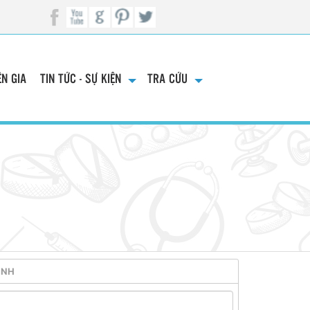
N GIA
TIN TỨC - SỰ KIỆN
TRA CỨU
INH