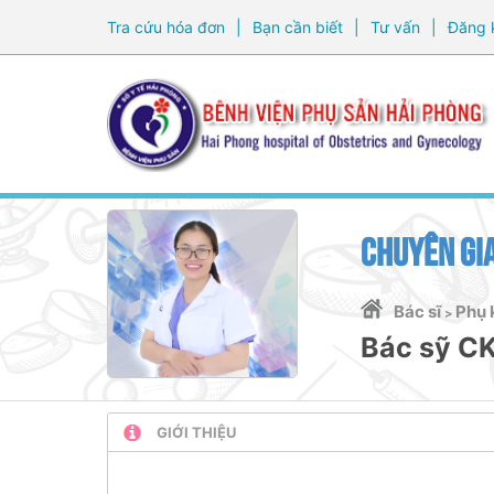
Tra cứu hóa đơn
|
Bạn cần biết
|
Tư vấn
|
Đăng 
CHUYÊN GIA
Bác sĩ
Phụ k
>
Bác sỹ C
GIỚI THIỆU