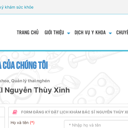
ký khám sức khỏe
TRANG CHỦ
GIỚI THIỆU
DỊCH VỤ Y KHOA
CHUYÊ
 CỦA CHÚNG TÔI
hoa, Quản lý thai nghén
KI Nguyễn Thùy Xinh
FORM ĐĂNG KÝ ĐẶT LỊCH KHÁM BÁC SĨ NGUYỄN THÙY X
Họ và tên