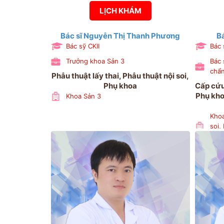
LỊCH KHÁM
Bác sĩ Nguyễn Thị Thanh Phương
B
Bác sỹ CKII
Bác 
Trưởng khoa Sản 3
Bác 
chẩn
Phẫu thuật lấy thai, Phẫu thuật nội soi,
Phụ khoa
Cấp cứu
Phụ kho
Khoa Sản 3
Khoa
soi,
đoán