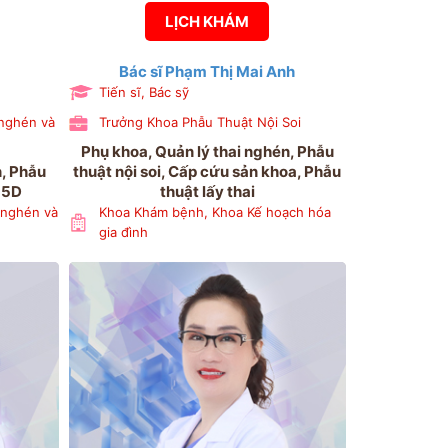
LỊCH KHÁM
Bác sĩ Phạm Thị Mai Anh
Tiến sĩ, Bác sỹ
 nghén và
Trưởng Khoa Phẫu Thuật Nội Soi
Phụ khoa, Quản lý thai nghén, Phẫu
n, Phẫu
thuật nội soi, Cấp cứu sản khoa, Phẫu
D-5D
thuật lấy thai
 nghén và
Khoa Khám bệnh, Khoa Kế hoạch hóa
gia đình