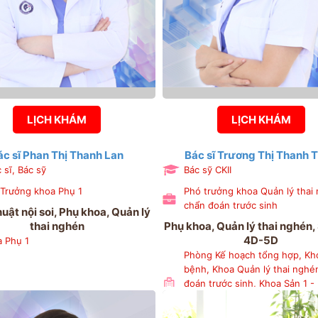
LỊCH KHÁM
LỊCH KHÁM
ác sĩ Phan Thị Thanh Lan
Bác sĩ Trương Thị Thanh 
 sĩ, Bác sỹ
Bác sỹ CKII
Trưởng khoa Phụ 1
Phó trưởng khoa Quản lý thai
chẩn đoán trước sinh
uật nội soi, Phụ khoa, Quản lý
thai nghén
Phụ khoa, Quản lý thai nghén,
4D-5D
 Phụ 1
Phòng Kế hoạch tổng hợp, K
bệnh, Khoa Quản lý thai nghé
đoán trước sinh, Khoa Sản 1 -
viện Phụ sản Hải Phòng, Kho
đoán hình ảnh