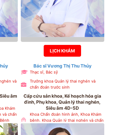
LỊCH KHÁM
Thủy
Bác sĩ Vương Thị Thu Thủy
Thạc sĩ, Bác sỹ
 nghén và
Trưởng khoa Quản lý thai nghén và
chẩn đoán trước sinh
 Siêu âm
Cấp cứu sản khoa, Kế hoạch hóa gia
đình, Phụ khoa, Quản lý thai nghén,
Siêu âm 4D-5D
hoa Khám
n và chẩn
Khoa Chẩn đoán hình ảnh, Khoa Khám
 Bệnh
bệnh, Khoa Quản lý thai nghén và chẩn
a Chẩn
đoán trước sinh