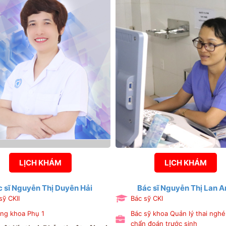
LỊCH KHÁM
LỊCH KHÁM
c sĩ Nguyễn Thị Duyên Hải
Bác sĩ Nguyễn Thị Lan A
sỹ CKII
Bác sỹ CKI
ng khoa Phụ 1
Bác sỹ khoa Quản lý thai nghé
chẩn đoán trước sinh