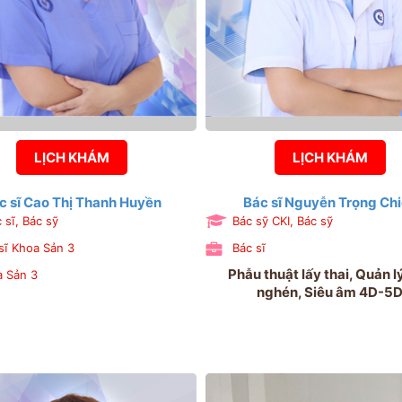
LỊCH KHÁM
LỊCH KHÁM
c sĩ Cao Thị Thanh Huyền
Bác sĩ Nguyễn Trọng Ch
 sĩ, Bác sỹ
Bác sỹ CKI, Bác sỹ
sĩ Khoa Sản 3
Bác sĩ
Phẫu thuật lấy thai, Quản lý
 Sản 3
nghén, Siêu âm 4D-5