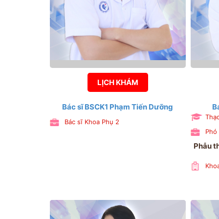
LỊCH KHÁM
Bác sĩ BSCK1 Phạm Tiến Dưỡng
B
Thạc
Bác sĩ Khoa Phụ 2
Phó 
Phẫu th
Khoa