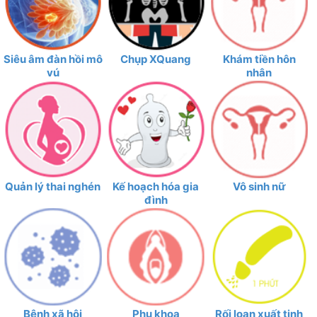
Siêu âm đàn hồi mô
Chụp XQuang
Khám tiền hôn
vú
nhân
Quản lý thai nghén
Kế hoạch hóa gia
Vô sinh nữ
đình
Bệnh xã hội
Phụ khoa
Rối loạn xuất tinh