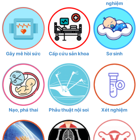
nghiệm
Gây mê hồi sức
Cấp cứu sản khoa
Sơ sinh
Nạo, phá thai
Phẫu thuật nội soi
Xét nghiệm