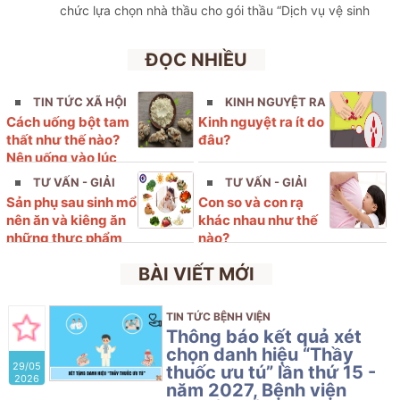
chức lựa chọn nhà thầu cho gói thầu “Dịch vụ vệ sinh
hàng ngày và an ninh trong tháng 4/2026 tại Trung tâm
khám, chữa bệnh dịch vụ kỹ thuật cao- Bệnh viện Phụ
ĐỌC NHIỀU
sản Hải Phòng” với nội dung cụ thể như sau
TIN TỨC XÃ HỘI
KINH NGUYỆT RA
Cách uống bột tam
Kinh nguyệt ra ít do
ÍT
thất như thế nào?
đâu?
Nên uống vào lúc
nào?
TƯ VẤN - GIẢI
TƯ VẤN - GIẢI
Sản phụ sau sinh mổ
Con so và con rạ
ĐÁP
ĐÁP
nên ăn và kiêng ăn
khác nhau như thế
những thực phẩm
nào?
nào?
BÀI VIẾT MỚI
TIN TỨC BỆNH VIỆN
Thông báo kết quả xét
chọn danh hiệu “Thầy
29/05
thuốc ưu tú” lần thứ 15 -
2026
năm 2027, Bệnh viện