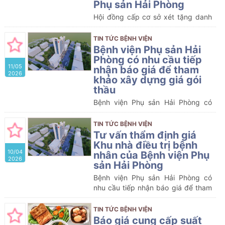
Phụ sản Hải Phòng
Hội đồng cấp cơ sở xét tặng danh
hiệu “Thầy thuốc ưu tú” lần thứ 15,
Bệnh viện Phụ sản Hải Phòng thông
TIN TỨC BỆNH VIỆN
báo kết quả xét chọn như sau:
Bệnh viện Phụ sản Hải
Phòng có nhu cầu tiếp
11/05
nhận báo giá để tham
2026
khảo xây dựng giá gói
thầu
Bệnh viện Phụ sản Hải Phòng có
nhu cầu tiếp nhận báo giá để tham
khảo xây dựng giá gói thầu, làm cơ
TIN TỨC BỆNH VIỆN
sở tổ chức lựa chọn nhà thầu cho
Tư vấn thẩm định giá
gói thầu “Sửa chữa phòng Phó giám
Khu nhà điều trị bệnh
10/04
đốc và một số Khoa/Phòng khác
nhân của Bệnh viện Phụ
2026
của Bệnh viện Phụ sản Hải Phòng”
sản Hải Phòng
với nội dung cụ thể như sau:
Bệnh viện Phụ sản Hải Phòng có
nhu cầu tiếp nhận báo giá để tham
khảo xây dựng giá gói thầu, làm cơ
sở tổ chức lựa chọn nhà thầu cho
TIN TỨC BỆNH VIỆN
gói thầu
Báo giá cung cấp suất