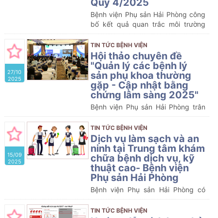
Quý 4/2025
thảo khoa học chuyên đề: “Y HỌC
Bệnh viện Phụ sản Hải Phòng công
GIỚI TÍNH- KẾT NỐI CHUYÊN MÔN
bố kết quả quan trắc môi trường
VÌ SỨC KHỎE CỘNG ĐỒNG ”
Quý 4/2025 do công ty cổ phần
đầu tư CM thực hiện
TIN TỨC BỆNH VIỆN
Hội thảo chuyên đề
"Quản lý các bệnh lý
27/10
sản phụ khoa thường
2025
gặp - Cập nhật bằng
chứng lâm sàng 2025"
Bệnh viện Phụ sản Hải Phòng trân
trọng tổ chức hội thảo chuyên đề
"Quản lý các bệnh lý sản phụ khoa
TIN TỨC BỆNH VIỆN
thường gặp - Cập nhật bằng chứng
Dịch vụ làm sạch và an
lâm sàng 2025". Hội thảo nhằm mục
ninh tại Trung tâm khám
15/09
đích cập nhật kiến thức và chia sẻ
chữa bệnh dịch vụ, kỹ
2025
các kỹ thuật tiên tiến trong lĩnh vực
thuật cao- Bệnh viện
sản phụ khoa và y học bào thai.
Phụ sản Hải Phòng
Bệnh viện Phụ sản Hải Phòng có
nhu cầu tiếp nhận báo giá để tham
khảo xây dựng giá gói thầu, làm cơ
TIN TỨC BỆNH VIỆN