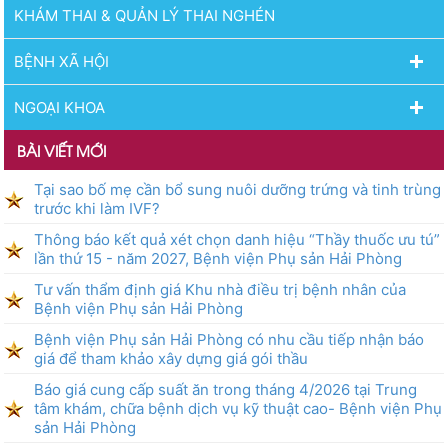
KHÁM THAI & QUẢN LÝ THAI NGHÉN
BỆNH XÃ HỘI
NGOẠI KHOA
BÀI VIẾT MỚI
Tại sao bố mẹ cần bổ sung nuôi dưỡng trứng và tinh trùng
trước khi làm IVF?
Thông báo kết quả xét chọn danh hiệu “Thầy thuốc ưu tú”
lần thứ 15 - năm 2027, Bệnh viện Phụ sản Hải Phòng
Tư vấn thẩm định giá Khu nhà điều trị bệnh nhân của
Bệnh viện Phụ sản Hải Phòng
Bệnh viện Phụ sản Hải Phòng có nhu cầu tiếp nhận báo
giá để tham khảo xây dựng giá gói thầu
Báo giá cung cấp suất ăn trong tháng 4/2026 tại Trung
tâm khám, chữa bệnh dịch vụ kỹ thuật cao- Bệnh viện Phụ
sản Hải Phòng