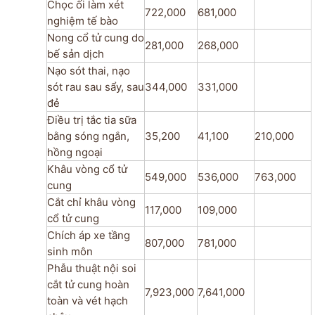
Chọc ối làm xét
722,000
681,000
nghiệm tế bào
Nong cổ tử cung do
281,000
268,000
bế sản dịch
Nạo sót thai, nạo
sót rau sau sẩy, sau
344,000
331,000
đẻ
Điều trị tắc tia sữa
bằng sóng ngắn,
35,200
41,100
210,000
hồng ngoại
Khâu vòng cổ tử
549,000
536,000
763,000
cung
Cắt chỉ khâu vòng
117,000
109,000
cổ tử cung
Chích áp xe tầng
807,000
781,000
sinh môn
Phẫu thuật nội soi
cắt tử cung hoàn
7,923,000
7,641,000
toàn và vét hạch