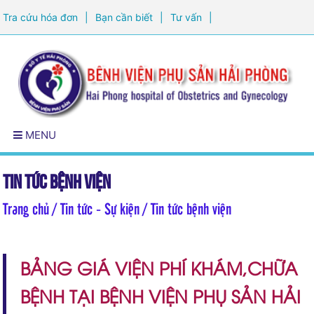
Tra cứu hóa đơn
|
Bạn cần biết
|
Tư vấn
|
Đăng ký khám sức khỏe
MENU
Tin tức bệnh viện
Trang chủ
/ Tin tức - Sự kiện / Tin tức bệnh viện
BẢNG GIÁ VIỆN PHÍ KHÁM,CHỮA
BỆNH TẠI BỆNH VIỆN PHỤ SẢN HẢI