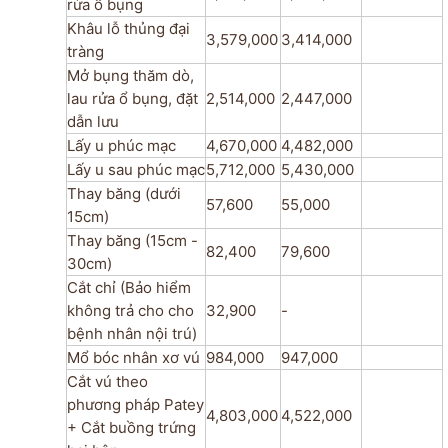
rửa ổ bụng
Khâu lỗ thủng đại
3,579,000
3,414,000
tràng
Mở bụng thăm dò,
lau rửa ổ bụng, đặt
2,514,000
2,447,000
dẫn lưu
Lấy u phúc mạc
4,670,000
4,482,000
Lấy u sau phúc mạc
5,712,000
5,430,000
Thay băng (dưới
57,600
55,000
15cm)
Thay băng (15cm -
82,400
79,600
30cm)
Cắt chỉ (Bảo hiểm
không trả cho cho
32,900
-
bệnh nhân nội trú)
Mổ bóc nhân xơ vú
984,000
947,000
Cắt vú theo
phương pháp Patey
4,803,000
4,522,000
+ Cắt buồng trứng