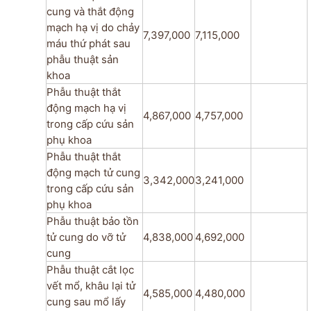
cung và thắt động
mạch hạ vị do chảy
7,397,000
7,115,000
máu thứ phát sau
phẫu thuật sản
khoa
Phẫu thuật thắt
động mạch hạ vị
4,867,000
4,757,000
trong cấp cứu sản
phụ khoa
Phẫu thuật thắt
động mạch tử cung
3,342,000
3,241,000
trong cấp cứu sản
phụ khoa
Phẫu thuật bảo tồn
tử cung do vỡ tử
4,838,000
4,692,000
cung
Phẫu thuật cắt lọc
vết mổ, khâu lại tử
4,585,000
4,480,000
cung sau mổ lấy