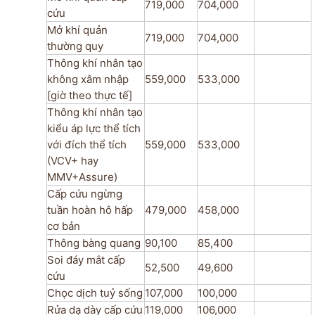
719,000
704,000
cứu
Mở khí quản
719,000
704,000
thường quy
Thông khí nhân tạo
không xâm nhập
559,000
533,000
[giờ theo thực tế]
Thông khí nhân tạo
kiểu áp lực thể tích
với đích thể tích
559,000
533,000
(VCV+ hay
MMV+Assure)
Cấp cứu ngừng
tuần hoàn hô hấp
479,000
458,000
cơ bản
Thông bàng quang
90,100
85,400
Soi đáy mắt cấp
52,500
49,600
cứu
Chọc dịch tuỷ sống
107,000
100,000
Rửa dạ dày cấp cứu
119,000
106,000