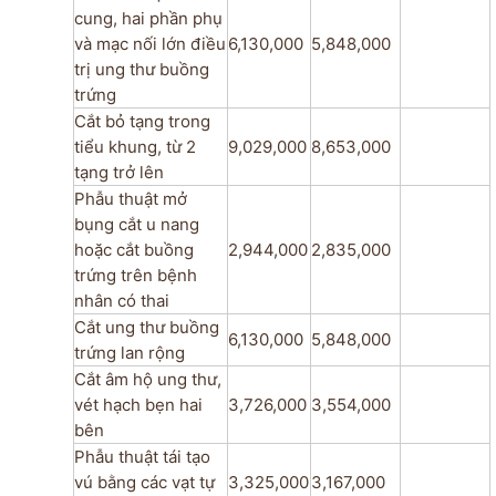
cung, hai phần phụ
và mạc nối lớn điều
6,130,000
5,848,000
trị ung thư buồng
trứng
Cắt bỏ tạng trong
tiểu khung, từ 2
9,029,000
8,653,000
tạng trở lên
Phẫu thuật mở
bụng cắt u nang
hoặc cắt buồng
2,944,000
2,835,000
trứng trên bệnh
nhân có thai
Cắt ung thư­ buồng
6,130,000
5,848,000
trứng lan rộng
Cắt âm hộ ung thư,
vét hạch bẹn hai
3,726,000
3,554,000
bên
Phẫu thuật tái tạo
vú bằng các vạt tự
3,325,000
3,167,000