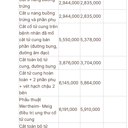
2,944,000
2,835,000
trứng
Cắt u nang buồng
2,944,000
2,835,000
trứng và phần phụ
Cắt cổ tử cung trên
bệnh nhân đã mổ
cắt tử cung bán
5,550,000
5,378,000
phần (đường bụng,
đường âm đạo)
Cắt toàn bộ tử
3,876,000
3,704,000
cung, đường bụng
Cắt tử cung hoàn
toàn + 2 phần phụ
6,145,000
5,864,000
+ vét hạch chậu 2
bên
Phẫu thuật
Wertheim- Meig
6,191,000
5,910,000
điều trị ung thư­ cổ
tử cung
Cắt toàn bộ tử