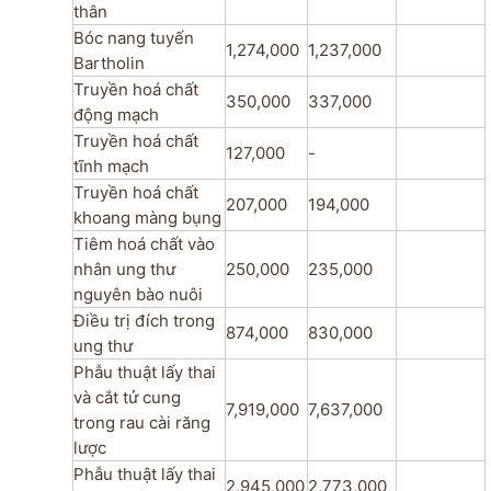
thân
Bóc nang tuyến
1,274,000
1,237,000
Bartholin
Truyền hoá chất
350,000
337,000
động mạch
Truyền hoá chất
127,000
-
tĩnh mạch
Truyền hoá chất
207,000
194,000
khoang màng bụng
Tiêm hoá chất vào
nhân ung thư
250,000
235,000
nguyên bào nuôi
Điều trị đích trong
874,000
830,000
ung thư
Phẫu thuật lấy thai
và cắt tử cung
7,919,000
7,637,000
trong rau cài răng
lược
Phẫu thuật lấy thai
2,945,000
2,773,000