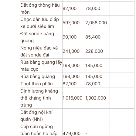
Đặt ống thông hậu
82,100
78,000
môn
Chọc dẫn lưu ổ áp
597,000
2,058,000
xe dưới siêu âm
Đặt sonde bàng
90,100
85,400
quang
Nong niệu đạo và
241,000
228,000
đặt sonde đái
Rửa bàng quang lấy
198,000
185,000
máu cục
Rửa bàng quang
198,000
185,000
Thụt tháo phân
82,100
78,000
Định lượng kháng
thể kháng tinh
1,016,000
1,002,000
trùng
Đặt ống nội khí
quản (Nhi)
Cấp cứu ngừng
tuần hoàn hô hấp
479,000
-