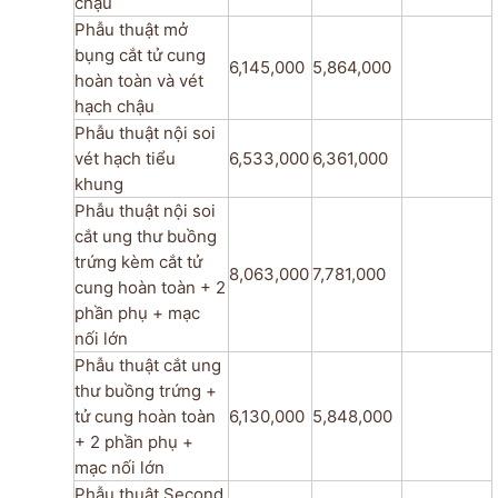
chậu
Phẫu thuật mở
bụng cắt tử cung
6,145,000
5,864,000
hoàn toàn và vét
hạch chậu
Phẫu thuật nội soi
vét hạch tiểu
6,533,000
6,361,000
khung
Phẫu thuật nội soi
cắt ung thư buồng
trứng kèm cắt tử
8,063,000
7,781,000
cung hoàn toàn + 2
phần phụ + mạc
nối lớn
Phẫu thuật cắt ung
thư­ buồng trứng +
tử cung hoàn toàn
6,130,000
5,848,000
+ 2 phần phụ +
mạc nối lớn
Phẫu thuật Second