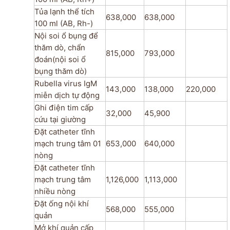
Tủa lạnh thể tích
638,000
638,000
100 ml (AB, Rh-)
Nội soi ổ bụng để
thăm dò, chẩn
815,000
793,000
đoán(nội soi ổ
bụng thăm dò)
Rubella virus IgM
143,000
138,000
220,000
miễn dịch tự động
Ghi điện tim cấp
32,000
45,900
cứu tại giường
Đặt catheter tĩnh
mạch trung tâm 01
653,000
640,000
nòng
Đặt catheter tĩnh
mạch trung tâm
1,126,000
1,113,000
nhiều nòng
Đặt ống nội khí
568,000
555,000
quản
Mở khí quản cấp