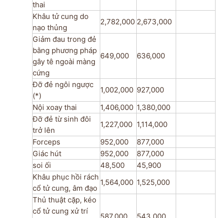
thai
Khâu tử cung do
2,782,000
2,673,000
nạo thủng
Giảm đau trong đẻ
bằng phương pháp
649,000
636,000
gây tê ngoài màng
cứng
Đỡ đẻ ngôi ngược
1,002,000
927,000
(*)
Nội xoay thai
1,406,000
1,380,000
Đỡ đẻ từ sinh đôi
1,227,000
1,114,000
trở lên
Forceps
952,000
877,000
Giác hút
952,000
877,000
soi ối
48,500
45,900
Khâu phục hồi rách
1,564,000
1,525,000
cổ tử cung, âm đạo
Thủ thuật cặp, kéo
cổ tử cung xử trí
587,000
543,000