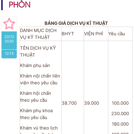
PHÒN
BẢNG GIÁ DỊCH VỤ KĨ THUẬT
DANH MỤC DỊCH
BHYT
VIỆN PHÍ
Yêu cầu
23/12
VỤ KỸ THUẬT
2020
TÊN DỊCH VỤ KỸ
12:13
THUẬT
Khám phụ sản
Khám nội chẩn liên
viện theo yêu cầu
Khám hội chẩn
theo yêu cầu
38.700
39.000
100.000
Khám phụ khoa
230.000
theo yêu cầu
180.000
Khám vú theo lịch