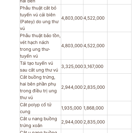
hai bên
Phẫu thuật cắt bỏ
tuyến vú cải biên
4,803,000
4,522,000
(Patey) do ung thư
vú
Phẫu thuật bảo tồn,
vét hạch nách
4,803,000
4,522,000
trong ung thư­
tuyến vú
Tái tạo tuyến vú
3,325,000
3,167,000
sau cắt ung thư vú
Cắt buồng trứng,
hai bên phần phụ
2,944,000
2,835,000
trong điều trị ung
thư vú
Cắt polyp cổ tử
1,935,000
1,868,000
cung
Cắt u nang buồng
2,944,000
2,835,000
trứng xoắn
Cắt u nang buồng