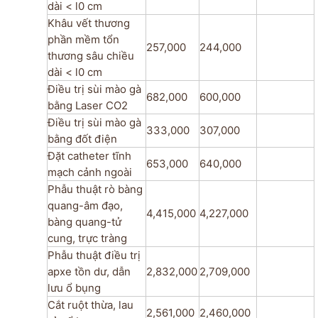
dài < l0 cm
Khâu vết thương
phần mềm tổn
257,000
244,000
thương sâu chiều
dài < l0 cm
Điều trị sùi mào gà
682,000
600,000
bằng Laser CO2
Điều trị sùi mào gà
333,000
307,000
bằng đốt điện
Đặt catheter tĩnh
653,000
640,000
mạch cảnh ngoài
Phẫu thuật rò bàng
quang-âm đạo,
4,415,000
4,227,000
bàng quang-tử
cung, trực tràng
Phẫu thuật điều trị
apxe tồn dư, dẫn
2,832,000
2,709,000
lưu ổ bụng
Cắt ruột thừa, lau
2,561,000
2,460,000