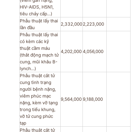
(viêm gan nặng,
HIV-AIDS, H5N1,
tiêu chảy cấp...)
Phẫu thuật lấy thai
2,332,000
2,223,000
lần đầu
Phẫu thuật lấy thai
có kèm các kỹ
thuật cầm máu
4,202,000
4,056,000
(thắt động mạch tử
cung, mũi khâu B-
lynch…)
Phẫu thuật cắt tử
cung tình trạng
người bệnh nặng,
viêm phúc mạc
9,564,000
9,188,000
nặng, kèm vỡ tạng
trong tiểu khung,
vỡ tử cung phức
tạp
Phẫu thuật cắt tử