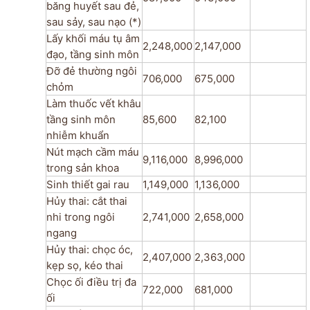
băng huyết sau đẻ,
sau sảy, sau nạo (*)
Lấy khối máu tụ âm
2,248,000
2,147,000
đạo, tầng sinh môn
Đỡ đẻ thường ngôi
706,000
675,000
chỏm
Làm thuốc vết khâu
tầng sinh môn
85,600
82,100
nhiễm khuẩn
Nút mạch cầm máu
9,116,000
8,996,000
trong sản khoa
Sinh thiết gai rau
1,149,000
1,136,000
Hủy thai: cắt thai
nhi trong ngôi
2,741,000
2,658,000
ngang
Hủy thai: chọc óc,
2,407,000
2,363,000
kẹp sọ, kéo thai
Chọc ối điều trị đa
722,000
681,000
ối